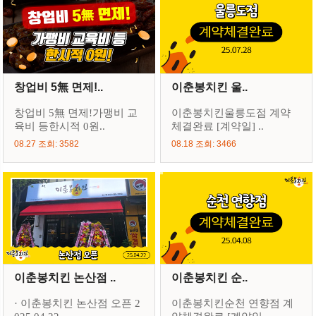
창업비 5無 면제!..
이춘봉치킨 울..
창업비 5無 면제!가맹비 교
이춘봉치킨울릉도점 계약
육비 등한시적 0원..
체결완료 [계약일] ..
08.27 조회: 3582
08.18 조회: 3466
이춘봉치킨 논산점 ..
이춘봉치킨 순..
· 이춘봉치킨 논산점 오픈 2
이춘봉치킨순천 연향점 계