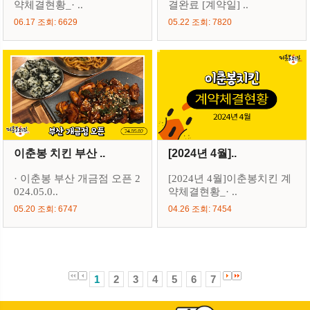
약체결현황_· ..
결완료 [계약일] ..
06.17 조회: 6629
05.22 조회: 7820
이춘봉 치킨 부산 ..
[2024년 4월]..
· 이춘봉 부산 개금점 오픈 2
[2024년 4월]이춘봉치킨 계
024.05.0..
약체결현황_· ..
05.20 조회: 6747
04.26 조회: 7454
1
2
3
4
5
6
7