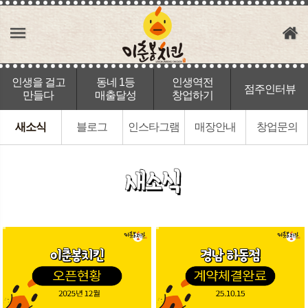
인생을 걸고
동네 1등
인생역전
점주인터뷰
만들다
매출달성
창업하기
새소식
블로그
인스타그램
매장안내
창업문의