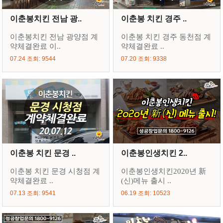
이춘봉치킨 전남 광..
이춘봉 치킨 경주 ..
이춘봉치킨 전남 광양점 계
이춘봉 치킨 경주 동천점 계
약체결완료 이..
약체결완료 ..
07.24 조회: 9544
07.20 조회: 9338
이춘봉 치킨 문경 ..
이춘봉인생치킨 2..
이춘봉 치킨 문경 시청점 계
이춘봉인생치킨2020년 新
약체결완료 ..
(신)메뉴 출시 ..
07.13 조회: 9541
06.19 조회: 10523