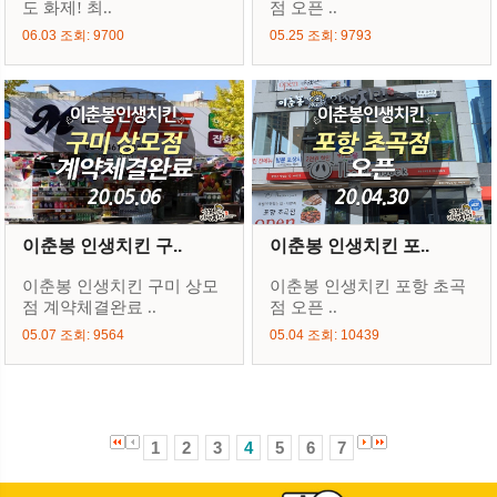
도 화제! 최..
점 오픈 ..
06.03 조회: 9700
05.25 조회: 9793
이춘봉 인생치킨 구..
이춘봉 인생치킨 포..
이춘봉 인생치킨 구미 상모
이춘봉 인생치킨 포항 초곡
점 계약체결완료 ..
점 오픈 ..
05.07 조회: 9564
05.04 조회: 10439
1
2
3
4
5
6
7