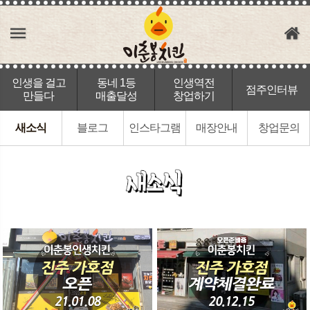
인생을 걸고
동네 1등
인생역전
점주인터뷰
만들다
매출달성
창업하기
새소식
블로그
인스타그램
매장안내
창업문의