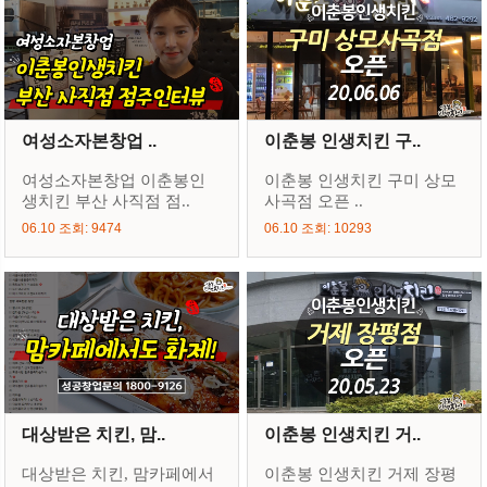
여성소자본창업 ..
이춘봉 인생치킨 구..
여성소자본창업 이춘봉인
이춘봉 인생치킨 구미 상모
생치킨 부산 사직점 점..
사곡점 오픈 ..
06.10 조회: 9474
06.10 조회: 10293
대상받은 치킨, 맘..
이춘봉 인생치킨 거..
대상받은 치킨, 맘카페에서
이춘봉 인생치킨 거제 장평