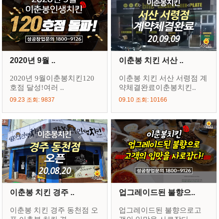
2020년 9월 ..
이춘봉 치킨 서산 ..
2020년 9월이춘봉치킨120
이춘봉 치킨 서산 서령점 계
호점 달성!여러 ..
약체결완료이춘봉치킨..
09.23 조회: 9837
09.10 조회: 10166
이춘봉 치킨 경주 ..
업그레이드된 불향으..
이춘봉 치킨 경주 동천점 오
업그레이드된 불향으로고