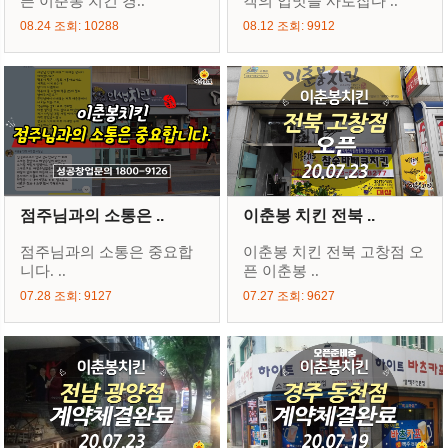
픈 이춘봉 치킨 경..
객의 입맛을 사로잡다 ..
08.24 조회: 10288
08.12 조회: 9912
점주님과의 소통은 ..
이춘봉 치킨 전북 ..
점주님과의 소통은 중요합
이춘봉 치킨 전북 고창점 오
니다. ..
픈 이춘봉 ..
07.28 조회: 9127
07.27 조회: 9627