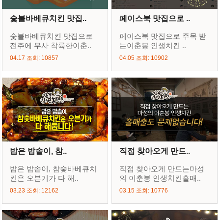
숯불바베큐치킨 맛집..
페이스북 맛집으로 ..
숯불바베큐치킨 맛집으로
페이스북 맛집으로 주목 받
전주에 무사 착륙한이춘..
는이춘봉 인생치킨 ..
04.17 조회: 10857
04.05 조회: 10902
밥은 밥솥이, 참..
직접 찾아오게 만드..
밥은 밥솥이, 참숯바베큐치
직접 찾아오게 만드는마성
킨은 오븐기가 다 해..
의 이춘봉 인생치킨홀매..
03.23 조회: 12162
03.15 조회: 10776