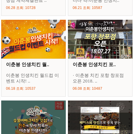
청점 계약체결완료 ..
니다 꺅!이춘봉 인생치..
06.28 조회: 10728
06.21 조회: 10587
이춘봉 인생치킨 월..
이춘봉 인생치킨 포..
이춘봉 인생치킨 월드컵 이
· 이춘봉 치킨 포항 창포점
벤트 시작! ..
오픈 2018. ..
06.18 조회: 10537
06.08 조회: 10487