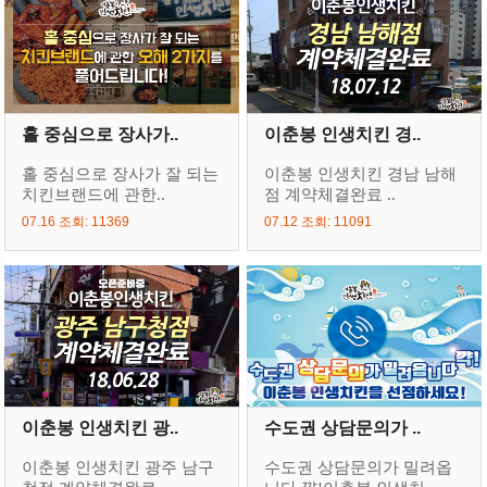
홀 중심으로 장사가..
이춘봉 인생치킨 경..
홀 중심으로 장사가 잘 되는
이춘봉 인생치킨 경남 남해
치킨브랜드에 관한..
점 계약체결완료 ..
07.16 조회: 11369
07.12 조회: 11091
이춘봉 인생치킨 광..
수도권 상담문의가 ..
이춘봉 인생치킨 광주 남구
수도권 상담문의가 밀려옵