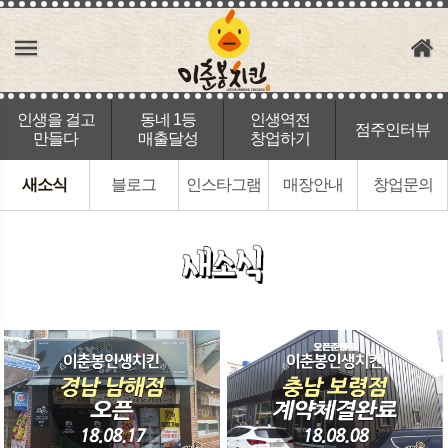
인생을 걸고
동네 1등
인생역전
점주인터뷰
만들다
매출달성
창업하기
새소식
블로그
인스타그램
매장안내
창업문의