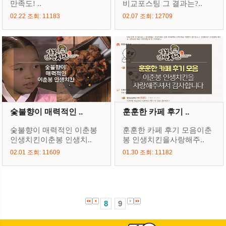
만족도! ..
비교포스팅 그 결과는?..
02.22 조회: 11183
02.07 조회: 12709
숯불향이 매력적인 ..
훈훈한 카페 후기 ..
숯불향이 매력적인 이춘봉
훈훈한 카페 후기 모음이춘
인생치킨이춘봉 인생치..
봉 인생치킨을사랑해주..
02.01 조회: 11609
01.30 조회: 11182
8
9