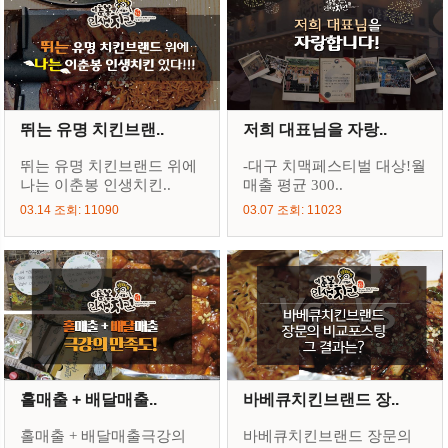
뛰는 유명 치킨브랜..
저희 대표님을 자랑..
뛰는 유명 치킨브랜드 위에
-대구 치맥페스티벌 대상!월
나는 이춘봉 인생치킨..
매출 평균 300..
03.14 조회: 11090
03.07 조회: 11023
홀매출 + 배달매출..
바베큐치킨브랜드 장..
홀매출 + 배달매출극강의
바베큐치킨브랜드 장문의