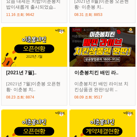
요즘 대세는 치밥!이춘봉치
[2021년 8월]이춘봉 오픈현
밥이새롭게 출시되었습..
황· 이춘봉 치..
11.16 조회: 9642
08.31 조회: 8853
[2021년 7월]..
이춘봉치킨 배민 라..
[2021년 7월]이춘봉 오픈현
이춘봉치킨 배민 라이브 치
황· 이춘봉 치..
킨상품권 완판!상위 ..
08.23 조회: 8874
08.09 조회: 9517