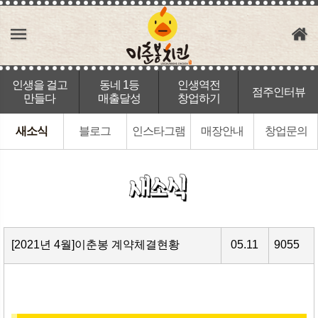
인생을 걸고
동네 1등
인생역전
점주인터뷰
만들다
매출달성
창업하기
새소식
블로그
인스타그램
매장안내
창업문의
[2021년 4월]이춘봉 계약체결현황
05.11
9055