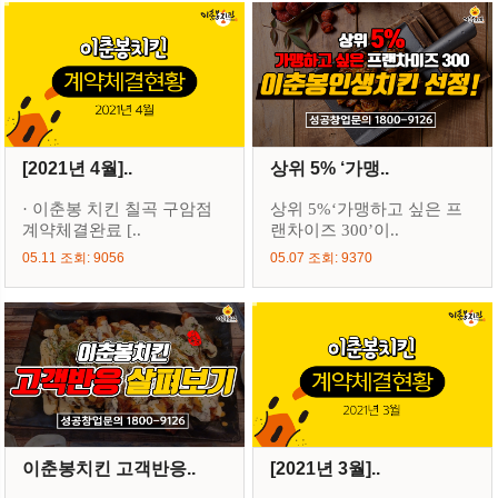
[2021년 4월]..
상위 5% ‘가맹..
· 이춘봉 치킨 칠곡 구암점
상위 5%‘가맹하고 싶은 프
계약체결완료 [..
랜차이즈 300’이..
05.11 조회: 9056
05.07 조회: 9370
이춘봉치킨 고객반응..
[2021년 3월]..