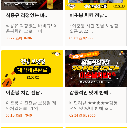
식용유 걱정없는 바..
이춘봉 치킨 전남 ..
식용유 걱정없는 바비큐! 이
· 이춘봉 치킨 전남 보성점
춘봉치킨 코로나 여..
오픈 2022. ..
05.27 조회: 8496
05.02 조회: 8771
이춘봉 치킨 전남 ..
감동적인 맛에 반해..
이춘봉 치킨전남 보성점 계
배민리뷰 ★★★★★감동
약체결완료 [계약..
적인 맛!맛에 반해 또 ..
03.10 조회: 7949
02.24 조회: 9016