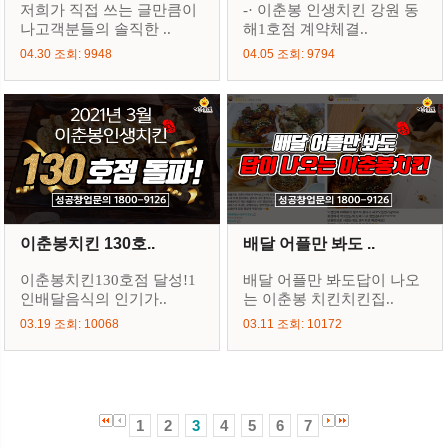
저희가 직접 쓰는 글만큼이
-· 이춘봉 인생치킨 강원 동
나고객분들의 솔직한 ..
해1호점 계약체결..
04.30 조회: 9948
04.05 조회: 9794
이춘봉치킨 130호..
배달 어플만 봐도 ..
이춘봉치킨130호점 달성!1
배달 어플만 봐도답이 나오
인배달음식의 인기가..
는 이춘봉 치킨치킨집..
03.19 조회: 10068
03.11 조회: 10172
1
2
3
4
5
6
7