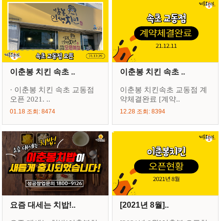
이춘봉 치킨 속초 ..
이춘봉 치킨 속초 ..
· 이춘봉 치킨 속초 교동점
이춘봉 치킨속초 교동점 계
오픈 2021. ..
약체결완료 [계약..
01.18 조회: 8474
12.28 조회: 8394
요즘 대세는 치밥!..
[2021년 8월]..