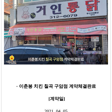
· 이춘봉 치킨 칠곡 구암
점
계약체결완료
[
계약일
]
2021. 04. 05