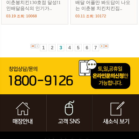
이춘봉치킨130호점 달성!1
배달 어플만 봐도답이 나오
인배달음식의 인기가..
는 이춘봉 치킨치킨집..
03.19 조회: 10068
03.11 조회: 10172
1
2
3
4
5
6
7