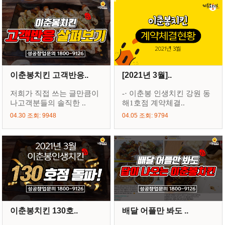
이춘봉치킨 고객반응..
[2021년 3월]..
저희가 직접 쓰는 글만큼이
-· 이춘봉 인생치킨 강원 동
나고객분들의 솔직한 ..
해1호점 계약체결..
04.30 조회: 9948
04.05 조회: 9794
이춘봉치킨 130호..
배달 어플만 봐도 ..