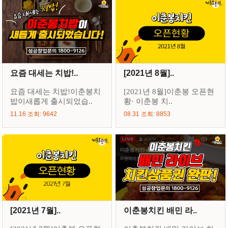
요즘 대세는 치밥!..
[2021년 8월]..
요즘 대세는 치밥!이춘봉치
[2021년 8월]이춘봉 오픈현
밥이새롭게 출시되었습..
황· 이춘봉 치..
11.16 조회: 9642
08.31 조회: 8853
[2021년 7월]..
이춘봉치킨 배민 라..