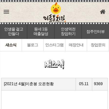
인생을 걸고
동네 1등
인생역전
점주인터뷰
만들다
매출달성
창업하기
새소식
블로그
인스타그램
매장안내
창업문의
[2021년 4월]이춘봉 오픈현황
05.11
9369