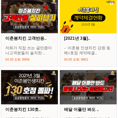
이춘봉치킨 고객반응..
[2021년 3월]..
저희가 직접 쓰는 글만큼이
-· 이춘봉 인생치킨 강원 동
나고객분들의 솔직한 ..
해1호점 계약체결..
04.30 조회: 9958
04.05 조회: 9801
이춘봉치킨 130호..
배달 어플만 봐도 ..