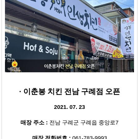
· 이춘봉 치킨 전남 구례
점
오픈
2021. 07. 23
매장 주소
:
전남 구례군 구례읍 중앙로7
매장 전화번호
:
061-783-9993