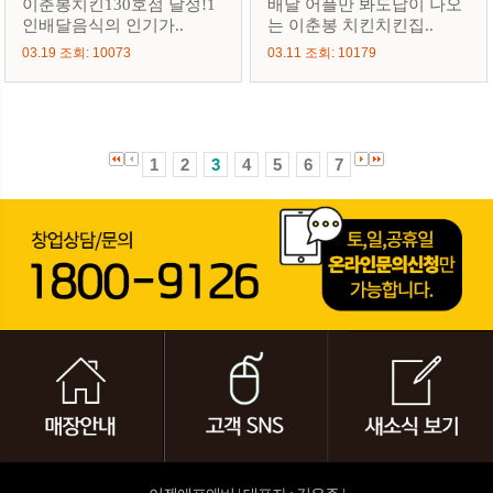
이춘봉치킨130호점 달성!1
배달 어플만 봐도답이 나오
인배달음식의 인기가..
는 이춘봉 치킨치킨집..
03.19 조회: 10073
03.11 조회: 10179
1
2
3
4
5
6
7