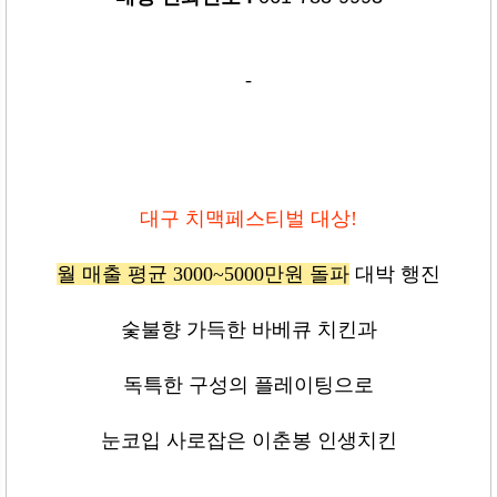
-
대구 치맥페스티벌 대상!
월 매출 평균 3000~5000만원 돌파
대박 행진
숯불향 가득한 바베큐 치킨과
독특한 구성의 플레이팅으로
눈코입 사로잡은 이춘봉 인생치킨