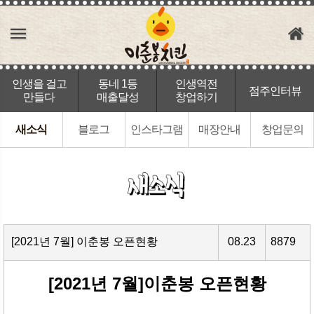
인생을 걸고
동네 1등
인생역전
점주인터뷰
만들다
매출달성
창업하기
새소식
블로그
인스타그램
매장안내
창업문의
[2021년 7월] 이춘봉 오픈현황
08.23
8879
[2021년 7월]이춘봉 오픈현황