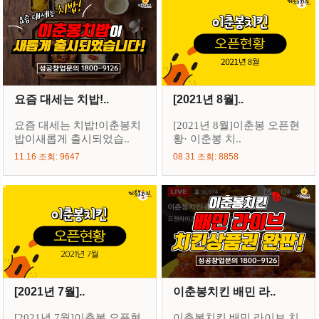
요즘 대세는 치밥!..
[2021년 8월]..
요즘 대세는 치밥!이춘봉치
[2021년 8월]이춘봉 오픈현
밥이새롭게 출시되었습..
황· 이춘봉 치..
11.16 조회: 9647
08.31 조회: 8858
[2021년 7월]..
이춘봉치킨 배민 라..
[2021년 7월]이춘봉 오픈현
이춘봉치킨 배민 라이브 치