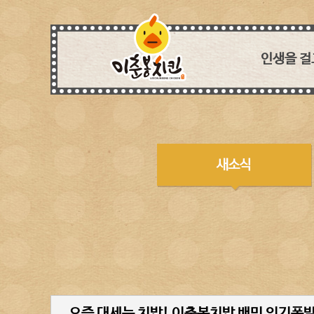
인생을 걸
세상에
치킨아이템 
흉내낼 
독보적인 특제
모든 매장이
생각하며 꼼꼼
웰빙 열풍에 
장사는 
요즘 대세는 치밥! 이춘봉치밥 배민 인기폭발