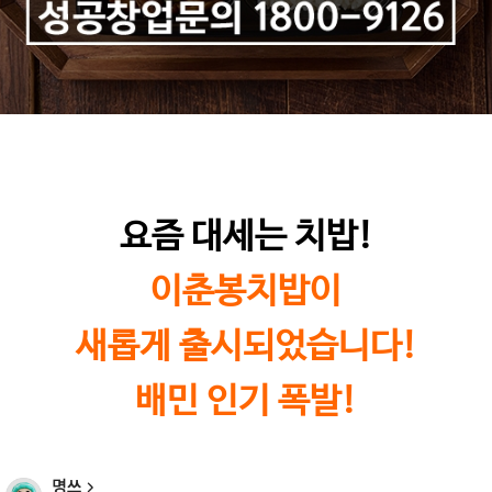
요즘 대세는 치밥!
이춘봉치밥이
새롭게 출시되었습니다!
배민 인기 폭발!