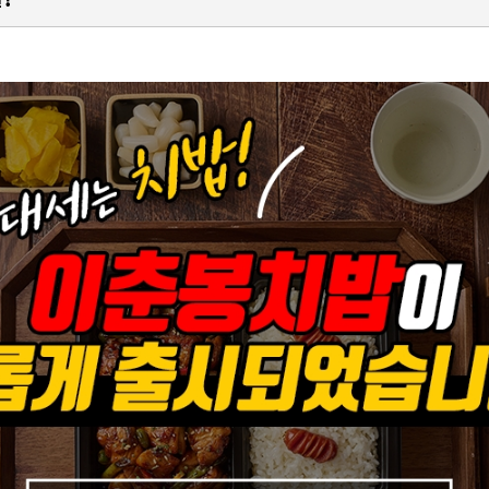
오해와 진실
일반치킨 및 바베큐치킨
vs 이춘봉치킨