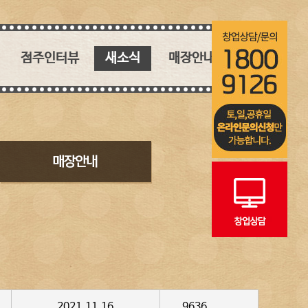
점주인터뷰
새소식
매장안내
핵심 키워드
새소식
매장안내
인생역전 창업 스토리
블로그
인스타그램
2021.11.16
9636