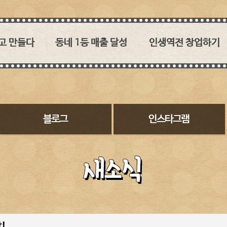
고 만들다
동네 1등 매출 달성
인생역전 창업하기
 없던
1타 3피 메인메뉴!
육즙과 소스의 조화가 관건!
이춘봉치킨!
30:1, 2:1 영리하게 붙자
이춘봉치킨의 경쟁력
수 없는
레드오션에서 퍼플오션을
2017 대구치맥페스티벌
 소스의 맛!
만들어내다
농림축산식품부 장관상
 직영점이라
대상 수상
바베큐 치킨 시장과
히 돌보겠습니다
튀기는 치킨시장
인테리어
맞춘 소스개발
두마리 토끼를 잡다
SNS에서 핫한 이춘봉
여심입니다
메뉴소개
고객이 보는 이춘봉치킨
이춘봉치밥은 신의 한 수
창업비용
구워낸 치킨은 어떤 점이
오븐기
좋을까요
!
참숯바베큐치킨에 대한
꾸지뽕과 복분자