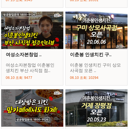
여성소자본창업 ..
이춘봉 인생치킨 구..
여성소자본창업 이춘봉인
이춘봉 인생치킨 구미 상모
생치킨 부산 사직점 점..
사곡점 오픈 ..
06.10 조회: 9477
06.10 조회: 10294