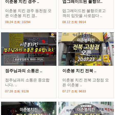
이춘봉 치킨 경주 ..
업그레이드된 불향으..
이춘봉 치킨 경주 동천점 오
업그레이드된 불향으로고
픈 이춘봉 치킨 경..
객의 입맛을 사로잡다 ..
08.24 조회: 10294
08.12 조회: 9914
점주님과의 소통은 ..
이춘봉 치킨 전북 ..
점주님과의 소통은 중요합
이춘봉 치킨 전북 고창점 오
니다. ..
픈 이춘봉 ..
07.28 조회: 9128
07.27 조회: 9633