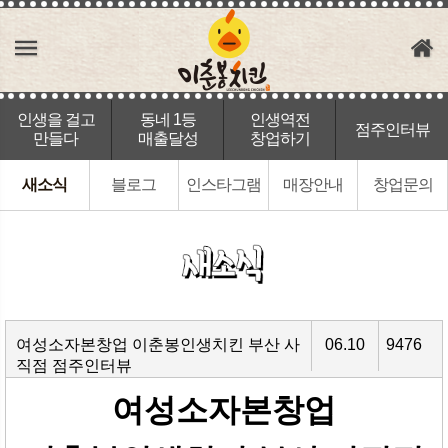
인생을 걸고
동네 1등
인생역전
점주인터뷰
만들다
매출달성
창업하기
새소식
블로그
인스타그램
매장안내
창업문의
여성소자본창업 이춘봉인생치킨 부산 사
06.10
9476
직점 점주인터뷰
여성소자본창업