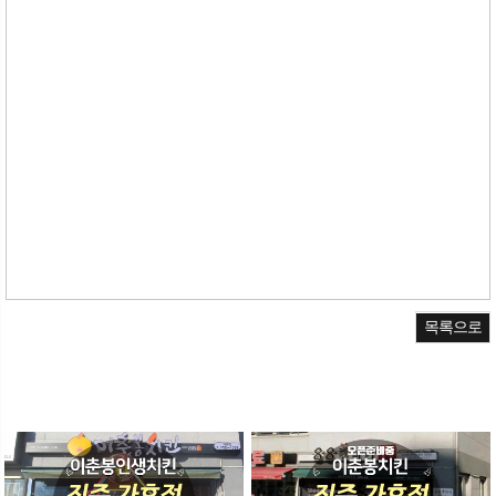
촌
티바두마리 바른치킨 투존 티바두마리치킨 99스트리트치킨 치킨678 에디슨치킨 구워더존치
킨 야들리애치킨 부어치킨
썬치킨 허갈닭강정 미스터치킨 킹스닭 본스치킨 땅땅치킨 썬더치킨 장모님치킨 섬마을치킨
맥쓰세계치킨 돈치킨 처갓집양념치킨 농부치킨 굽네치킨 치킨마루 계동치킨 치킨아이
보드람씨앤알 치킨더홈 또래오래 치킨마루 네네
소담치킨 오빠가튀긴닭 오늘통닭1977 kfc 땡큐맘치킨 핫
목록으로