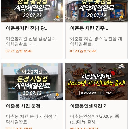
이춘봉치킨 전남 광..
이춘봉 치킨 경주 ..
이춘봉치킨 전남 광양점 계
이춘봉 치킨 경주 동천점 계
약체결완료 이..
약체결완료 ..
07.24 조회: 9546
07.20 조회: 9344
이춘봉 치킨 문경 ..
이춘봉인생치킨 2..
이춘봉 치킨 문경 시청점 계
이춘봉인생치킨2020년 新
약체결완료 ..
(신)메뉴 출시 ..
07.13 조회: 9545
06.19 조회: 10531