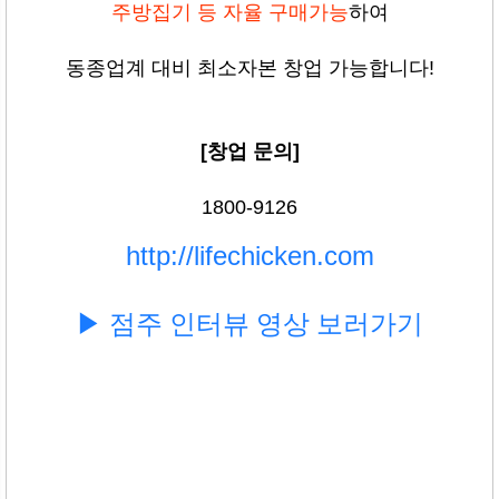
주방집기 등 자율 구매가능
하여
동종업계 대비 최소자본 창업 가능합니다!
[창업 문의]
1800-9126
http://lifechicken.com
▶ 점주 인터뷰 영상 보러가기
소자본창업, 업종전환창업, 뜨는창업, 뜨는프렌차이즈, 뜨는창업아이템, 유망창업, 요즘뜨는창
업, 추천창업, 업종변경창업,
치킨집창업, 바비큐치킨, 치킨창업, 치킨브랜드, 치킨프랜차이즈, 소자본치킨창업, 치킨집창업
비용, 치킨창업비용, 바베큐치킨창업
훌랄라바베큐치킨 마파치킨 맛젤 호야 썬더 치킨매니아 피자와치킨의러브레터 낭만치맥 교