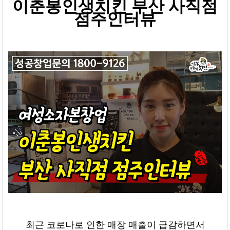
이춘봉인생치킨 부산 사직점
점주인터뷰
최근 코로나로 인한 매장 매출이 급감하면서