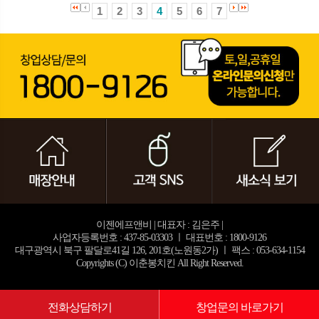
1
2
3
4
5
6
7
이젠에프앤비 | 대표자 : 김은주 |
사업자등록번호 : 437-85-03303 ㅣ 대표번호 : 1800-9126
대구광역시 북구 팔달로41길 126, 201호(노원동2가) ㅣ 팩스 : 053-634-1154
Copyrights (C) 이춘봉치킨 All Right Reserved.
전화상담하기
창업문의 바로가기