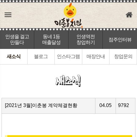
인생을 걸고
동네 1등
인생역전
점주인터뷰
만들다
매출달성
창업하기
새소식
블로그
인스타그램
매장안내
창업문의
[2021년 3월]이춘봉 계약체결현황
04.05
9792