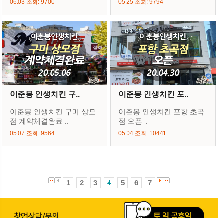
06.03 조회: 9700
05.25 조회: 9794
이춘봉 인생치킨 구..
이춘봉 인생치킨 포..
이춘봉 인생치킨 구미 상모
이춘봉 인생치킨 포항 초곡
점 계약체결완료 ..
점 오픈 ..
05.07 조회: 9564
05.04 조회: 10441
1
2
3
4
5
6
7