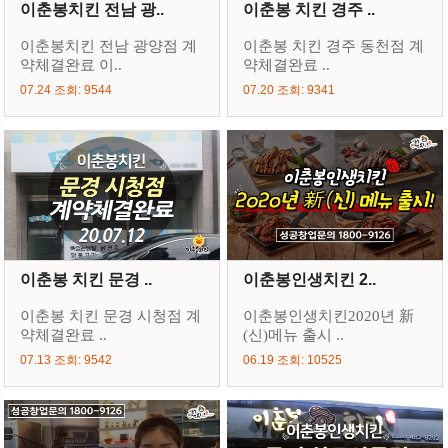
이춘봉치킨 전남 광..
이춘봉 치킨 경주 ..
이춘봉치킨 전남 광양점 계
이춘봉 치킨 경주 동천점 계
약체결완료 이..
약체결완료 ..
07.24 조회: 9544
07.20 조회: 9341
이춘봉 치킨 문경 ..
이춘봉인생치킨 2..
이춘봉 치킨 문경 시청점 계
이춘봉인생치킨2020년 新
약체결완료 ..
(신)메뉴 출시 ..
07.13 조회: 9542
06.19 조회: 10525