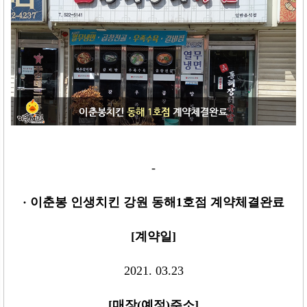
-
· 이춘봉 인생치킨
강원 동해1호점
계약체결완료
[
계약일
]
2021. 03.23
[
매장
(
예정
)
주소
]