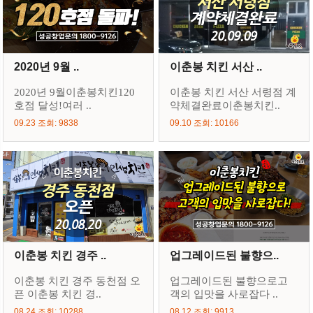
2020년 9월 ..
이춘봉 치킨 서산 ..
2020년 9월이춘봉치킨120
이춘봉 치킨 서산 서령점 계
호점 달성!여러 ..
약체결완료이춘봉치킨..
09.23 조회: 9838
09.10 조회: 10166
이춘봉 치킨 경주 ..
업그레이드된 불향으..
이춘봉 치킨 경주 동천점 오
업그레이드된 불향으로고
픈 이춘봉 치킨 경..
객의 입맛을 사로잡다 ..
08.24 조회: 10288
08.12 조회: 9913