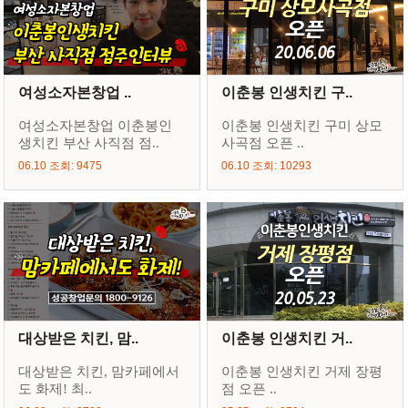
여성소자본창업 ..
이춘봉 인생치킨 구..
여성소자본창업 이춘봉인
이춘봉 인생치킨 구미 상모
생치킨 부산 사직점 점..
사곡점 오픈 ..
06.10 조회: 9475
06.10 조회: 10293
대상받은 치킨, 맘..
이춘봉 인생치킨 거..
대상받은 치킨, 맘카페에서
이춘봉 인생치킨 거제 장평
도 화제! 최..
점 오픈 ..