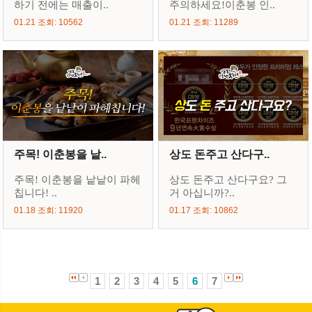
하기 전에는 매출이..
주의하세요!이춘봉 인..
01.21 조회: 10562
01.21 조회: 11289
주목! 이춘봉을 낱..
상도 돈주고 산다구..
주목! 이춘봉을 낱낱이 파헤
상도 돈주고 산다구요? 그
칩니다! ..
거 아십니까?..
01.18 조회: 11920
01.17 조회: 10862
1
2
3
4
5
6
7