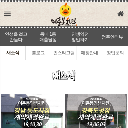
인생을 걸고
동네 1등
인생역전
점주인터뷰
만들다
매출달성
창업하기
새소식
블로그
인스타그램
매장안내
창업문의