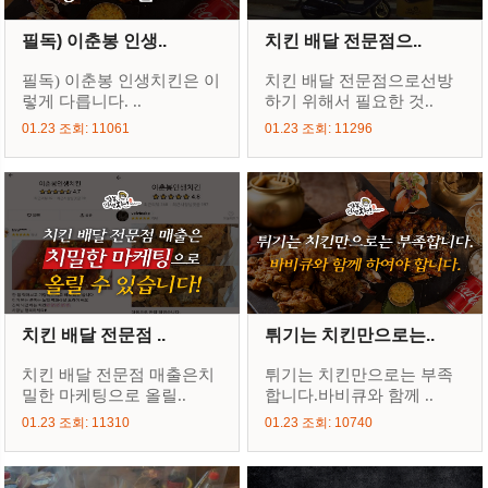
필독) 이춘봉 인생..
치킨 배달 전문점으..
필독) 이춘봉 인생치킨은 이
치킨 배달 전문점으로선방
렇게 다릅니다. ..
하기 위해서 필요한 것..
01.23 조회: 11061
01.23 조회: 11296
치킨 배달 전문점 ..
튀기는 치킨만으로는..
치킨 배달 전문점 매출은치
튀기는 치킨만으로는 부족
밀한 마케팅으로 올릴..
합니다.바비큐와 함께 ..
01.23 조회: 11310
01.23 조회: 10740