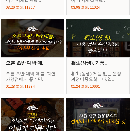
점 계약체결완료 ..
점 계약체결완료 ..
03.26 조회: 11327
03.08 조회: 11024
오픈 초반 대박 매..
相生(상생), 거품..
오픈 초반 대박 매출. 과연
相生(상생),거품 없는 운영
가맹점에게 좋기만..
과정이중요합니다.일..
01.28 조회: 11384
01.24 조회: 10661