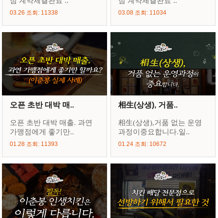
점 계약체결완료 ..
점 계약체결완료 ..
03.26 조회: 11338
03.08 조회: 11034
오픈 초반 대박 매..
相生(상생), 거품..
오픈 초반 대박 매출. 과연
相生(상생),거품 없는 운영
가맹점에게 좋기만..
과정이중요합니다.일..
01.28 조회: 11393
01.24 조회: 10672