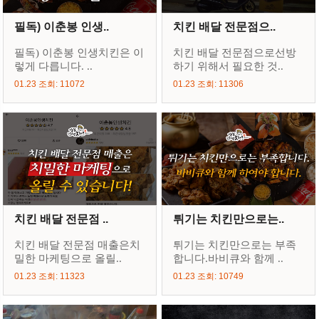
필독) 이춘봉 인생..
치킨 배달 전문점으..
필독) 이춘봉 인생치킨은 이
치킨 배달 전문점으로선방
렇게 다릅니다. ..
하기 위해서 필요한 것..
01.23 조회: 11072
01.23 조회: 11306
치킨 배달 전문점 ..
튀기는 치킨만으로는..
치킨 배달 전문점 매출은치
튀기는 치킨만으로는 부족
밀한 마케팅으로 올릴..
합니다.바비큐와 함께 ..
01.23 조회: 11323
01.23 조회: 10749