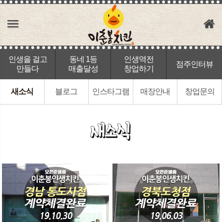
인생을 걸고
동네 1등
인생역전
점주인터뷰
만들다
매출달성
창업하기
새소식
블로그
인스타그램
매장안내
창업문의