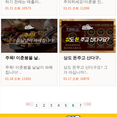
하기 전에는 매출이..
주의하세요!이춘봉 인..
01.21 조회: 10573
01.21 조회: 11299
주목! 이춘봉을 낱..
상도 돈주고 산다구..
주목! 이춘봉을 낱낱이 파헤
상도 돈주고 산다구요? 그
칩니다! ..
거 아십니까?..
01.18 조회: 11932
01.17 조회: 10876
1
2
3
4
5
6
7