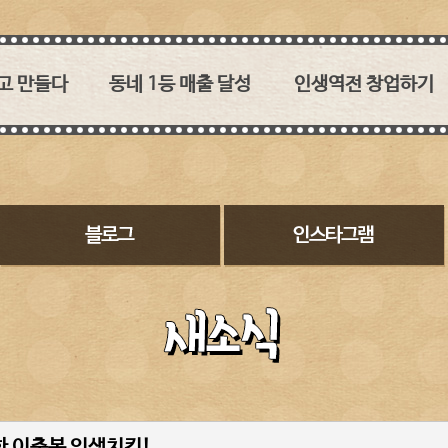
고 만들다
동네 1등 매출 달성
인생역전 창업하기
 없던
1타 3피 메인메뉴!
육즙과 소스의 조화가 관건!
이춘봉치킨!
30:1, 2:1 영리하게 붙자
이춘봉치킨의 경쟁력
수 없는
레드오션에서 퍼플오션을
2017 대구치맥페스티벌
 소스의 맛!
만들어내다
농림축산식품부 장관상
 직영점이라
대상 수상
바베큐 치킨 시장과
히 돌보겠습니다
튀기는 치킨시장
인테리어
맞춘 소스개발
두마리 토끼를 잡다
SNS에서 핫한 이춘봉
여심입니다
메뉴소개
고객이 보는 이춘봉치킨
이춘봉치밥은 신의 한 수
창업비용
구워낸 치킨은 어떤 점이
오븐기
좋을까요
 이춘봉 인생치킨!
참숯바베큐치킨에 대한
꾸지뽕과 복분자