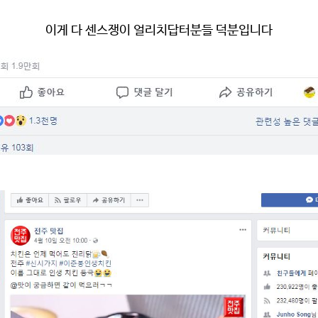
이게 다 센스쟁이 얼리치답터분들 덕분입니다