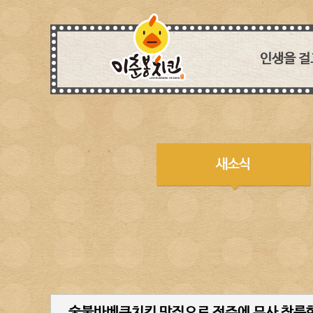
인생을 걸
세상에
치킨아이템 
흉내낼 
독보적인 특제
모든 매장이
생각하며 꼼꼼
웰빙 열풍에 
장사는 
숯불바베큐치킨 맛집으로 전주에 무사 착륙한