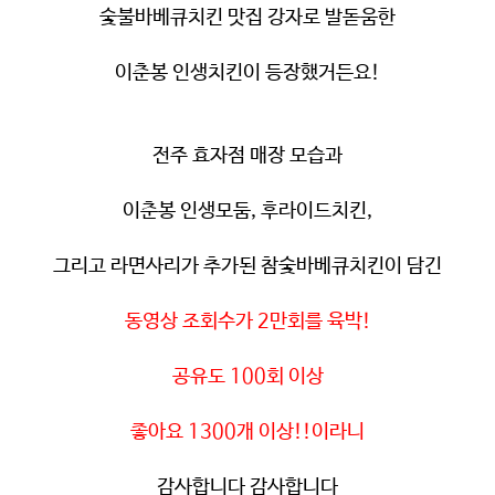
숯불바베큐치킨 맛집 강자로 발돋움한
이춘봉 인생치킨이 등장했거든요
!
전주 효자점 매장 모습과
이춘봉 인생모둠
,
후라이드치킨
,
그리고 라면사리가 추가된 참숯바베큐치킨이 담긴
동영상 조회수가
2
만회를 육박
!
공유도
100
회 이상
좋아요
1300
개 이상
!!
이라니
감사합니다 감사합니다