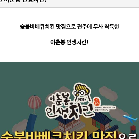
오해와 진실
일반치킨 및 바베큐치킨
vs 이춘봉치킨
숯불바베큐치킨 맛집으로 전주에 무사 착륙한
이춘봉 인생치킨
!