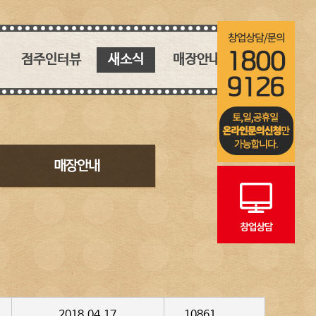
점주인터뷰
새소식
매장안내
핵심 키워드
새소식
매장안내
인생역전 창업 스토리
블로그
인스타그램
2018.04.17
10861