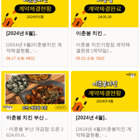
[2024년 6월]..
이춘봉 치킨 ..
[2024년 6월]이춘봉치킨 계
이춘봉 치킨거창점 계약체
약체결현황_· ..
결완료 [계약일] ..
06.17 조회: 6631
05.22 조회: 7822
이춘봉 치킨 부산 ..
[2024년 4월]..
· 이춘봉 부산 개금점 오픈 2
[2024년 4월]이춘봉치킨 계
024.05.0..
약체결현황_· ..