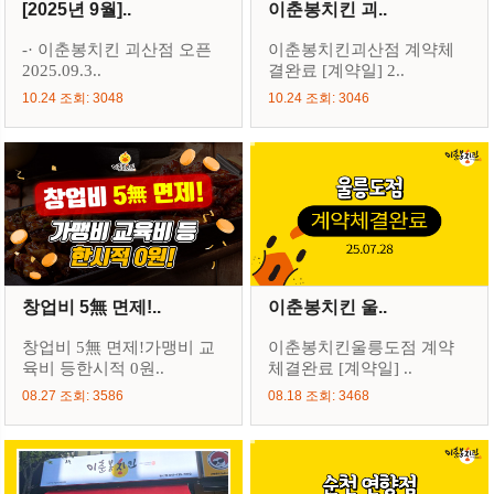
[2025년 9월]..
이춘봉치킨 괴..
-· 이춘봉치킨 괴산점 오픈
이춘봉치킨괴산점 계약체
2025.09.3..
결완료 [계약일] 2..
10.24 조회: 3048
10.24 조회: 3046
창업비 5無 면제!..
이춘봉치킨 울..
창업비 5無 면제!가맹비 교
이춘봉치킨울릉도점 계약
육비 등한시적 0원..
체결완료 [계약일] ..
08.27 조회: 3586
08.18 조회: 3468