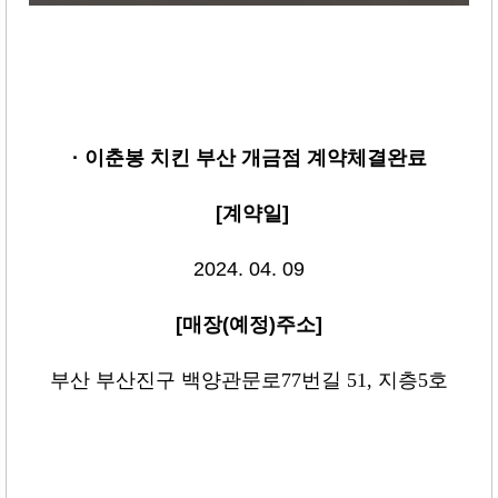
· 이춘봉 치킨 부산 개금점
계약체결완료
[
계약일
]
2024. 04. 09
[
매장
(
예정
)
주소
]
부산 부산진구 백양관문로77번길 51, 지층5호