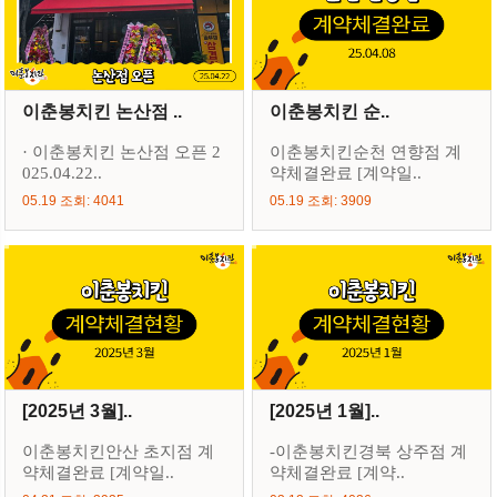
이춘봉치킨 논산점 ..
이춘봉치킨 순..
· 이춘봉치킨 논산점 오픈 2
이춘봉치킨순천 연향점 계
025.04.22..
약체결완료 [계약일..
05.19 조회: 4041
05.19 조회: 3909
[2025년 3월]..
[2025년 1월]..
이춘봉치킨안산 초지점 계
-이춘봉치킨경북 상주점 계
약체결완료 [계약일..
약체결완료 [계약..