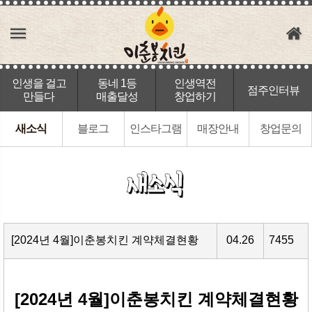
인생을 걸고
동네 1등
인생역전
점주인터뷰
만들다
매출달성
창업하기
새소식
블로그
인스타그램
매장안내
창업문의
[2024년 4월]이춘봉치킨 계약체결현황
04.26
7455
[2024년 4월]이춘봉치킨 계약체결현황