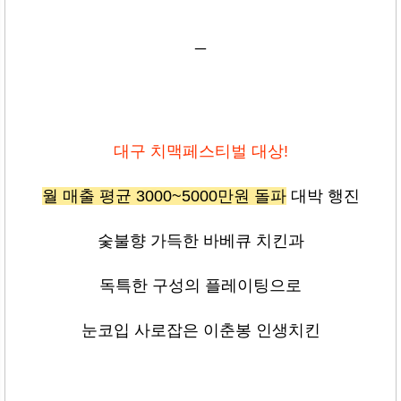
_
대구 치맥페스티벌 대상!
월 매출 평균 3000~5000만원 돌파
대박 행진
숯불향 가득한 바베큐 치킨과
독특한 구성의 플레이팅으로
눈코입 사로잡은 이춘봉 인생치킨