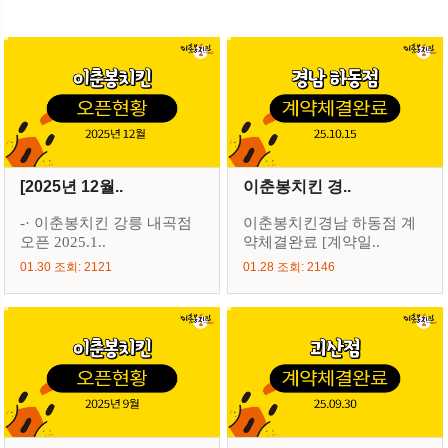
[2025년 12월..
이춘봉치킨 경..
-· 이춘봉치킨 강릉 내곡점
이춘봉치킨경남 하동점 계
오픈 2025.1..
약체결완료 [계약일..
01.30 조회: 2121
01.28 조회: 2146