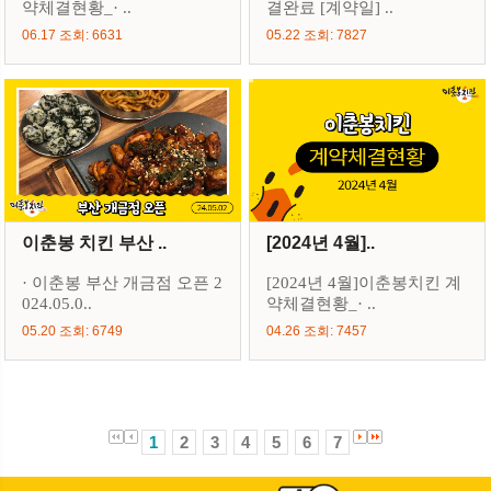
약체결현황_· ..
결완료 [계약일] ..
06.17 조회: 6631
05.22 조회: 7827
이춘봉 치킨 부산 ..
[2024년 4월]..
· 이춘봉 부산 개금점 오픈 2
[2024년 4월]이춘봉치킨 계
024.05.0..
약체결현황_· ..
05.20 조회: 6749
04.26 조회: 7457
1
2
3
4
5
6
7