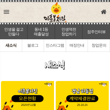
인생을 걸고
동네 1등
인생역전
점주인터뷰
만들다
매출달성
창업하기
새소식
블로그
인스타그램
매장안내
창업문의