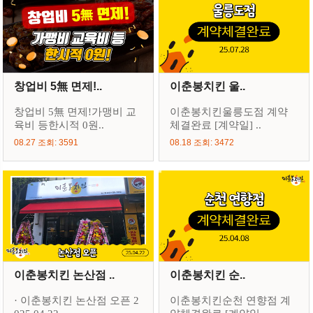
창업비 5無 면제!..
이춘봉치킨 울..
창업비 5無 면제!가맹비 교
이춘봉치킨울릉도점 계약
육비 등한시적 0원..
체결완료 [계약일] ..
08.27 조회: 3591
08.18 조회: 3472
이춘봉치킨 논산점 ..
이춘봉치킨 순..
· 이춘봉치킨 논산점 오픈 2
이춘봉치킨순천 연향점 계