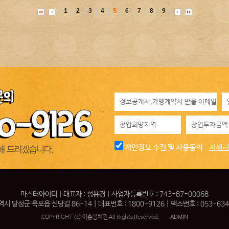
1
2
3
4
5
6
7
8
9
개인정보 수집 및 사용동의
자세히
마스터아이디 | 대표자 : 성용경 | 사업자등록번호 : 743-87-00068
시 달성군 옥포읍 신당길 86-14 | 대표번호 : 1800-9126 | 팩스번호 : 053-634
ADMIN
COPYRIGHT (c) 이춘봉치킨 All Rights Reserved.