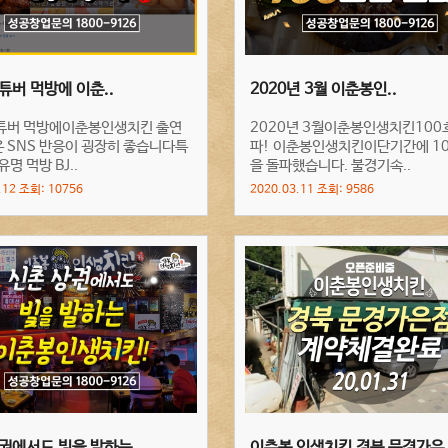
튜버 먹방에 이춘..
2020년 3월 이춘봉인..
튜버 먹방에이춘봉인생치킨 출연
2020년 3월이춘봉인생치킨100
 SNS 반응이 굉장히 좋습니다특
파! 이춘봉인생치킨이단기간에 1
유명 먹방 BJ..
을 돌파했습니다. 불경기속..
.12 조회: 10756
2020.03.11 조회: 9586
권에서도 빛을 발하는..
이춘봉 인생치킨 경북 문경가은.