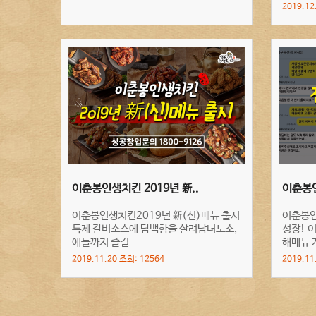
2019.12
이춘봉인생치킨 2019년 新..
이춘봉인
이춘봉인생치킨2019년 新(신)메뉴 출시
이춘봉
특제 갈비소스에 담백함을 살려남녀노소,
성장! 
애들까지 즐길..
해메뉴 개
2019.11.20 조회: 12564
2019.11