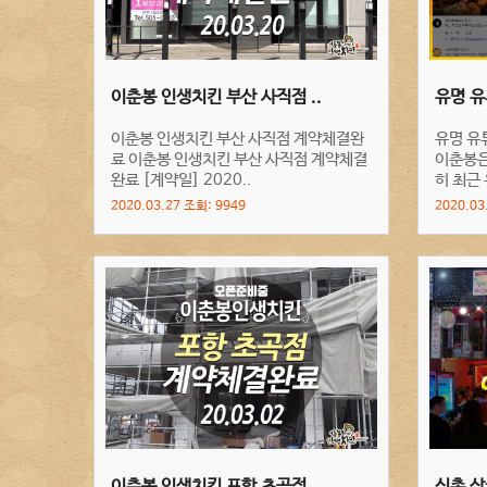
이춘봉 인생치킨 부산 사직점 ..
유명 유
이춘봉 인생치킨 부산 사직점 계약체결완
유명 유
료 이춘봉 인생치킨 부산 사직점 계약체결
이춘봉은
완료 [계약일] 2020..
히 최근 
2020.03.27 조회: 9949
2020.03
이춘봉 인생치킨 포항 초곡점 ..
신촌 상