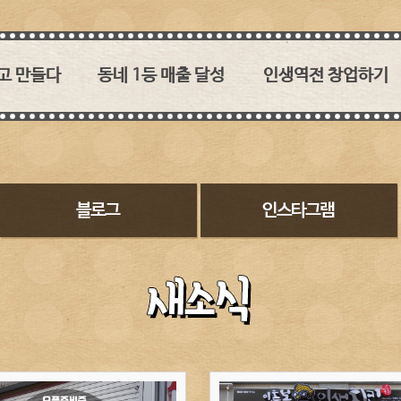
고 만들다
동네 1등 매출 달성
인생역전 창업하기
 없던
1타 3피 메인메뉴!
육즙과 소스의 조화가 관건!
이춘봉치킨!
30:1, 2:1 영리하게 붙자
이춘봉치킨의 경쟁력
수 없는
레드오션에서 퍼플오션을
2017 대구치맥페스티벌
 소스의 맛!
만들어내다
농림축산식품부 장관상
 직영점이라
대상 수상
바베큐 치킨 시장과
히 돌보겠습니다
튀기는 치킨시장
인테리어
맞춘 소스개발
두마리 토끼를 잡다
SNS에서 핫한 이춘봉
여심입니다
메뉴소개
고객이 보는 이춘봉치킨
이춘봉치밥은 신의 한 수
창업비용
구워낸 치킨은 어떤 점이
오븐기
좋을까요
참숯바베큐치킨에 대한
꾸지뽕과 복분자