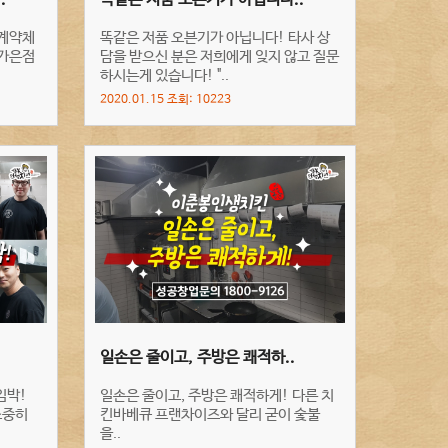
 계약체
똑같은 저품 오븐기가 아닙니다! 타사 상
경가은점
담을 받으신 분은 저희에게 잊지 않고 질문
하시는게 있습니다! "..
2020.01.15 조회: 10223
.
일손은 줄이고, 주방은 쾌적하..
임박!
일손은 줄이고, 주방은 쾌적하게! 다른 치
소중히
킨바베큐 프랜차이즈와 달리 굳이 숯불
을..