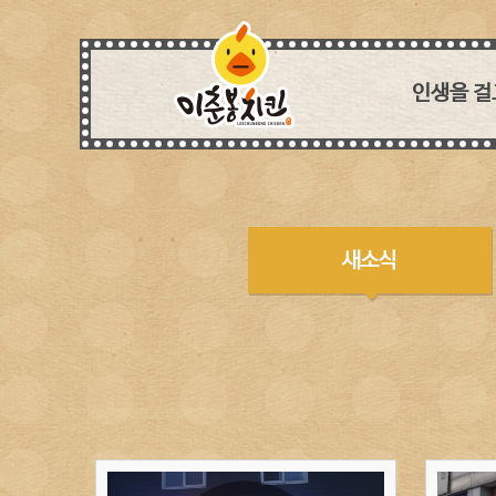
인생을 걸
세상에
치킨아이템 
흉내낼 
독보적인 특제
모든 매장이
생각하며 꼼꼼
웰빙 열풍에 
장사는 