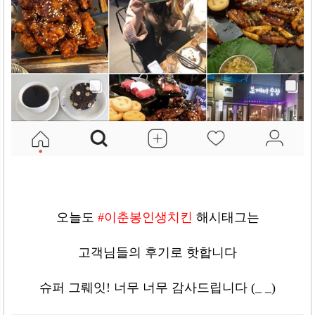
오늘도
#
이춘봉인생치킨
해시태그는
고객님들의 후기로 핫합니다
슈퍼 그뤠잇
!
너무 너무 감사드립니다
(_ _)