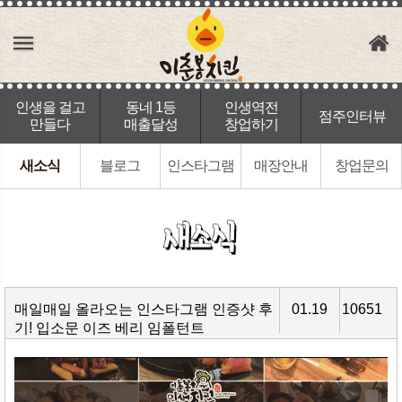
인생을 걸고
동네 1등
인생역전
점주인터뷰
만들다
매출달성
창업하기
새소식
블로그
인스타그램
매장안내
창업문의
매일매일 올라오는 인스타그램 인증샷 후
01.19
10651
기! 입소문 이즈 베리 임폴턴트