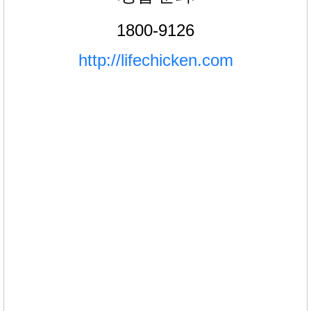
1800-9126
http://lifechicken.com
소자본창업
,
업종전환창업
,
뜨는창업
,
뜨는프렌차이즈
,
뜨
는창업아이템
,
유망창업
,
요즘뜨는창업
,
추천창업
,
업종변경
창업
,
치킨집창업
,
바비큐치킨
,
치킨창업
,
치킨브랜드
,
치킨프랜차
이즈
,
소자본치킨창업
,
치킨집창업비용
,
치킨창업비용
훌랄라바베큐치킨 마파치킨 맛젤치킨 호야치킨 썬더치킨
치킨매니아 피자와치킨의러브레터 금방진세마리치킨 낭만
치맥 교촌치킨
티바두마리치킨 바른치킨 투존치킨 티바두마리치킨
99
스
트리트치킨 치킨
678
매드후라이치킨 에디슨치킨 구워더존
치킨 야들리애치킨 부어치킨
소담치킨 오빠가튀긴닭 오늘통닭
1977 kfc
땡큐맘치킨 핫썬