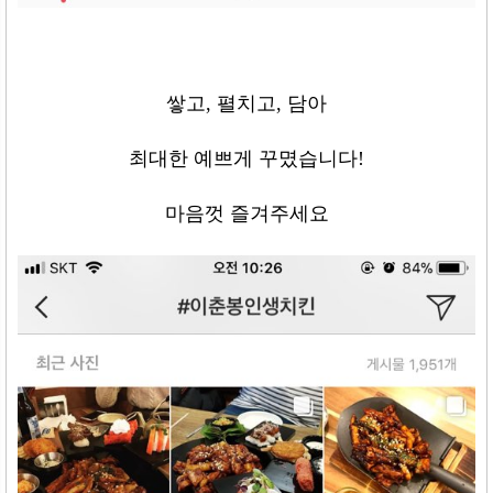
쌓고
,
펼치고
,
담아
최대한 예쁘게 꾸몄습니다
!
마음껏 즐겨주세요