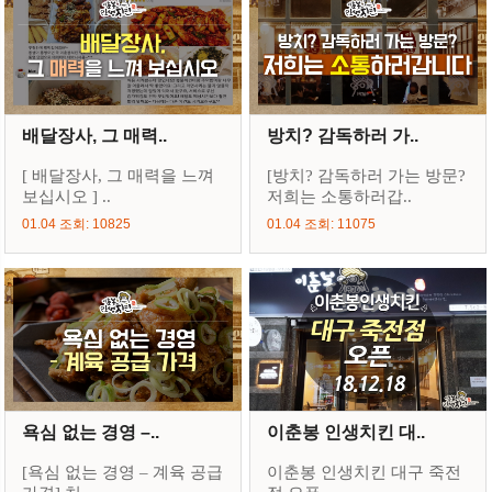
배달장사, 그 매력..
방치? 감독하러 가..
[ 배달장사, 그 매력을 느껴
[방치? 감독하러 가는 방문?
보십시오 ] ..
저희는 소통하러갑..
01.04 조회: 10825
01.04 조회: 11075
욕심 없는 경영 –..
이춘봉 인생치킨 대..
[욕심 없는 경영 – 계육 공급
이춘봉 인생치킨 대구 죽전