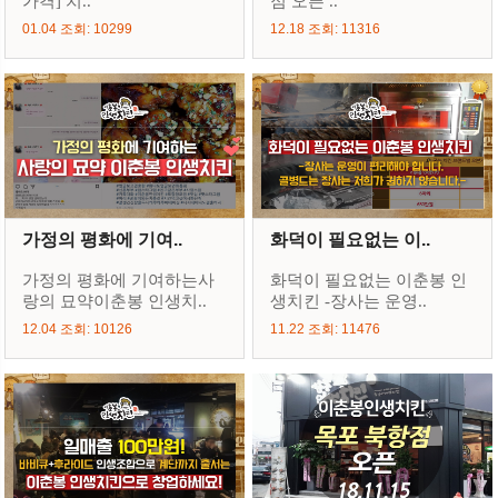
가격] 치..
점 오픈 ..
01.04 조회: 10299
12.18 조회: 11316
가정의 평화에 기여..
화덕이 필요없는 이..
가정의 평화에 기여하는사
화덕이 필요없는 이춘봉 인
랑의 묘약이춘봉 인생치..
생치킨 -장사는 운영..
12.04 조회: 10126
11.22 조회: 11476