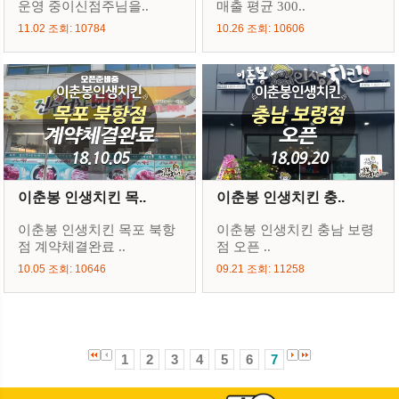
운영 중이신점주님을..
매출 평균 300..
11.02 조회: 10784
10.26 조회: 10606
이춘봉 인생치킨 목..
이춘봉 인생치킨 충..
이춘봉 인생치킨 목포 북항
이춘봉 인생치킨 충남 보령
점 계약체결완료 ..
점 오픈 ..
10.05 조회: 10646
09.21 조회: 11258
1
2
3
4
5
6
7