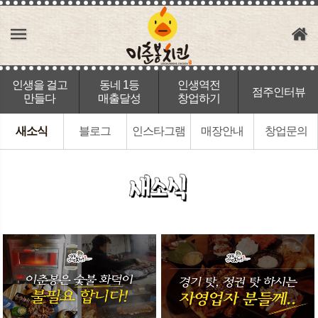
인생을 걸고
동네 1등
인생역전
점주인터뷰
만들다
매출달성
창업하기
새소식
블로그
인스타그램
매장안내
창업문의