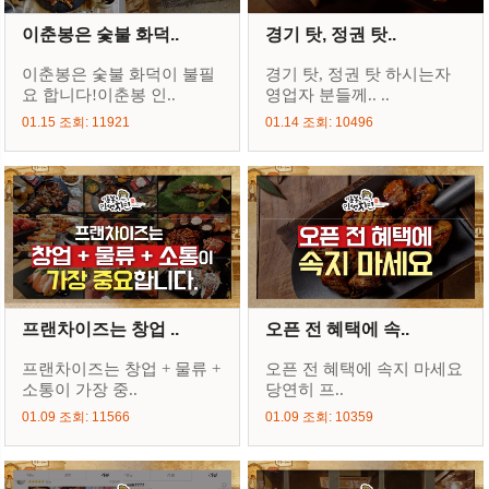
이춘봉은 숯불 화덕..
경기 탓, 정권 탓..
이춘봉은 숯불 화덕이 불필
경기 탓, 정권 탓 하시는자
요 합니다!이춘봉 인..
영업자 분들께.. ..
01.15 조회: 11921
01.14 조회: 10496
프랜차이즈는 창업 ..
오픈 전 혜택에 속..
프랜차이즈는 창업 + 물류 +
오픈 전 혜택에 속지 마세요
소통이 가장 중..
당연히 프..
01.09 조회: 11566
01.09 조회: 10359