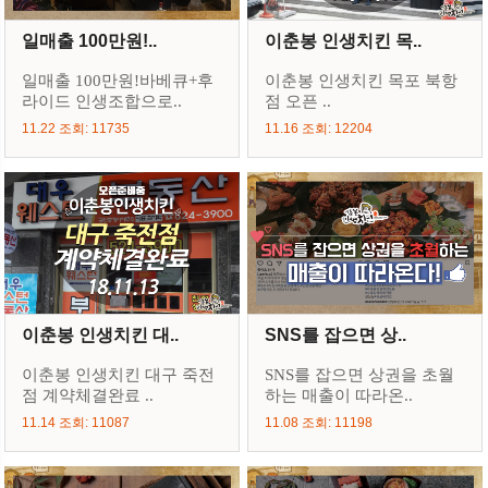
일매출 100만원!..
이춘봉 인생치킨 목..
일매출 100만원!바베큐+후
이춘봉 인생치킨 목포 북항
라이드 인생조합으로..
점 오픈 ..
11.22 조회: 11735
11.16 조회: 12204
이춘봉 인생치킨 대..
SNS를 잡으면 상..
이춘봉 인생치킨 대구 죽전
SNS를 잡으면 상권을 초월
점 계약체결완료 ..
하는 매출이 따라온..
11.14 조회: 11087
11.08 조회: 11198