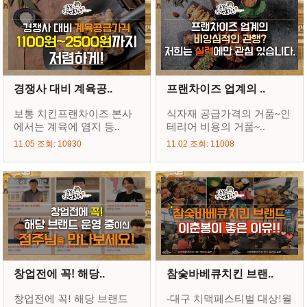
경쟁사 대비 계육공..
프랜차이즈 업계의 ..
보통 치킨프랜차이즈 본사
식자재 공급가격의 거품~인
에서는 계육에 염지 등..
테리어 비용의 거품~..
11.05 조회: 10930
11.02 조회: 11008
창업전에 꼭! 해당..
참숯바베큐치킨 브랜..
창업전에 꼭! 해당 브랜드
-대구 치맥페스티벌 대상!월