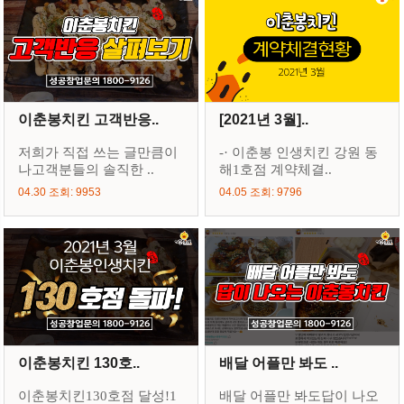
이춘봉치킨 고객반응..
[2021년 3월]..
저희가 직접 쓰는 글만큼이
-· 이춘봉 인생치킨 강원 동
나고객분들의 솔직한 ..
해1호점 계약체결..
04.30 조회: 9953
04.05 조회: 9796
이춘봉치킨 130호..
배달 어플만 봐도 ..
이춘봉치킨130호점 달성!1
배달 어플만 봐도답이 나오