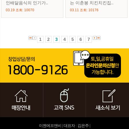
인배달음식의 인기가..
는 이춘봉 치킨치킨집..
03.19 조회: 10070
03.11 조회: 10176
1
2
3
4
5
6
7
이젠에프앤비 | 대표자 : 김은주 |