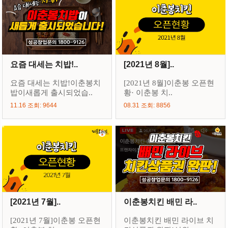
요즘 대세는 치밥!..
[2021년 8월]..
요즘 대세는 치밥!이춘봉치
[2021년 8월]이춘봉 오픈현
밥이새롭게 출시되었습..
황· 이춘봉 치..
11.16 조회: 9644
08.31 조회: 8856
[2021년 7월]..
이춘봉치킨 배민 라..
[2021년 7월]이춘봉 오픈현
이춘봉치킨 배민 라이브 치