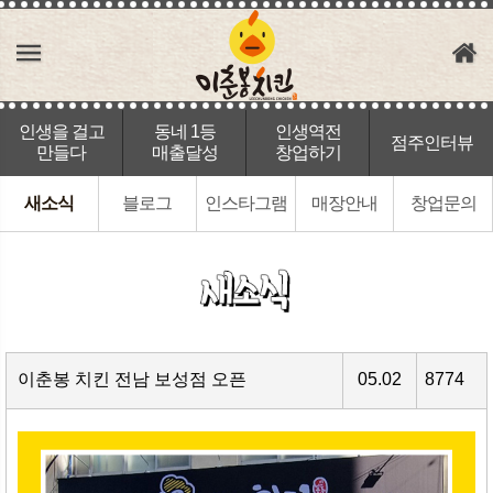
인생을 걸고
동네 1등
인생역전
점주인터뷰
만들다
매출달성
창업하기
새소식
블로그
인스타그램
매장안내
창업문의
이춘봉 치킨 전남 보성점 오픈
05.02
8774