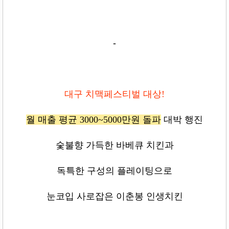
-
대구 치맥페스티벌 대상!
월 매출 평균 3000~5000만원 돌파
대박 행진
숯불향 가득한 바베큐 치킨과
독특한 구성의 플레이팅으로
눈코입 사로잡은 이춘봉 인생치킨