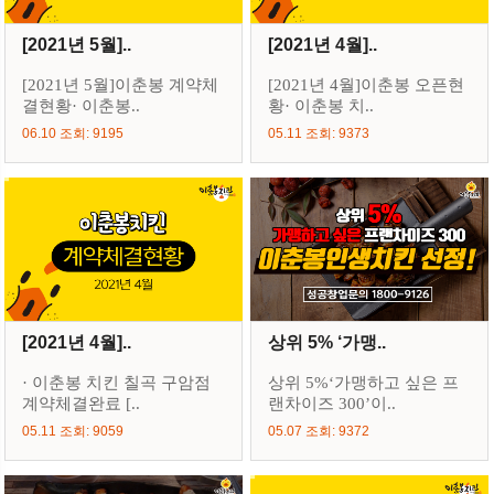
[2021년 5월]..
[2021년 4월]..
[2021년 5월]이춘봉 계약체
[2021년 4월]이춘봉 오픈현
결현황· 이춘봉..
황· 이춘봉 치..
06.10 조회: 9195
05.11 조회: 9373
[2021년 4월]..
상위 5% ‘가맹..
· 이춘봉 치킨 칠곡 구암점
상위 5%‘가맹하고 싶은 프
계약체결완료 [..
랜차이즈 300’이..
05.11 조회: 9059
05.07 조회: 9372