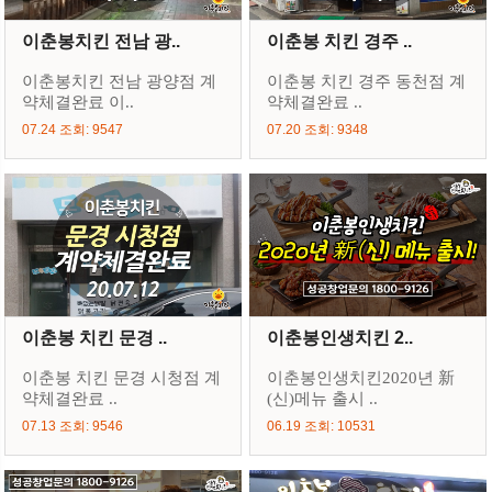
이춘봉치킨 전남 광..
이춘봉 치킨 경주 ..
이춘봉치킨 전남 광양점 계
이춘봉 치킨 경주 동천점 계
약체결완료 이..
약체결완료 ..
07.24 조회: 9547
07.20 조회: 9348
이춘봉 치킨 문경 ..
이춘봉인생치킨 2..
이춘봉 치킨 문경 시청점 계
이춘봉인생치킨2020년 新
약체결완료 ..
(신)메뉴 출시 ..
07.13 조회: 9546
06.19 조회: 10531