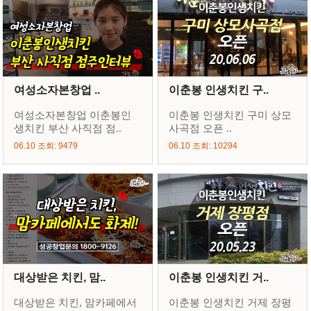
여성소자본창업 ..
이춘봉 인생치킨 구..
여성소자본창업 이춘봉인
이춘봉 인생치킨 구미 상모
생치킨 부산 사직점 점..
사곡점 오픈 ..
06.10 조회: 9479
06.10 조회: 10294
대상받은 치킨, 맘..
이춘봉 인생치킨 거..
대상받은 치킨, 맘카페에서
이춘봉 인생치킨 거제 장평