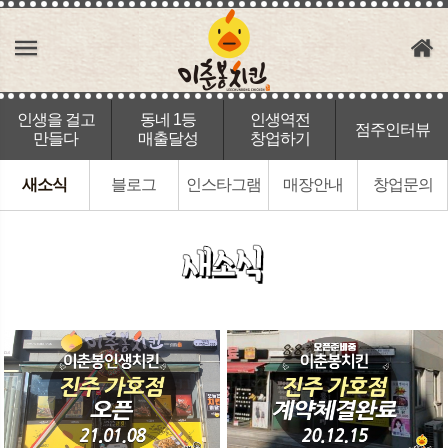
인생을 걸고
동네 1등
인생역전
점주인터뷰
만들다
매출달성
창업하기
새소식
블로그
인스타그램
매장안내
창업문의