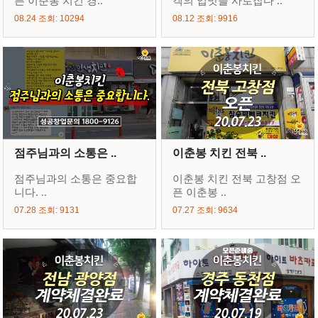
픈 이춘봉 치킨 경..
객의 입맛을 사로잡다 ..
08.24 조회: 10294
08.12 조회: 9916
점주님과의 소통은 ..
이춘봉 치킨 전북 ..
점주님과의 소통은 중요합
이춘봉 치킨 전북 고창점 오
니다. ..
픈 이춘봉 ..
07.28 조회: 9131
07.27 조회: 9634