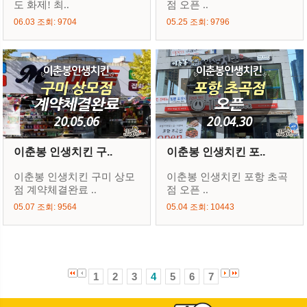
도 화제! 최..
점 오픈 ..
06.03 조회: 9704
05.25 조회: 9796
이춘봉 인생치킨 구..
이춘봉 인생치킨 포..
이춘봉 인생치킨 구미 상모
이춘봉 인생치킨 포항 초곡
점 계약체결완료 ..
점 오픈 ..
05.07 조회: 9564
05.04 조회: 10443
1
2
3
4
5
6
7