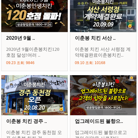
2020년 9월 ..
이춘봉 치킨 서산 ..
2020년 9월이춘봉치킨120
이춘봉 치킨 서산 서령점 계
호점 달성!여러 ..
약체결완료이춘봉치킨..
09.23 조회: 9846
09.10 조회: 10168
이춘봉 치킨 경주 ..
업그레이드된 불향으..
이춘봉 치킨 경주 동천점 오
업그레이드된 불향으로고