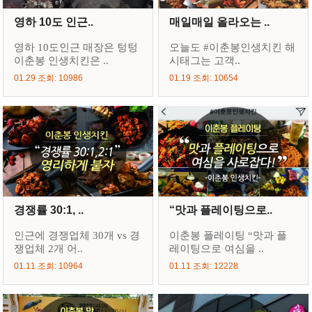
영하 10도 인근..
매일매일 올라오는 ..
영하 10도인근 매장은 텅텅
오늘도 #이춘봉인생치킨 해
이춘봉 인생치킨은 ..
시태그는 고객..
01.29 조회: 10986
01.19 조회: 10654
경쟁률 30:1, ..
“맛과 플레이팅으로..
인근에 경쟁업체 30개 vs 경
이춘봉 플레이팅 “맛과 플
쟁업체 2개 어..
레이팅으로 여심을 ..
01.11 조회: 10964
01.11 조회: 12228