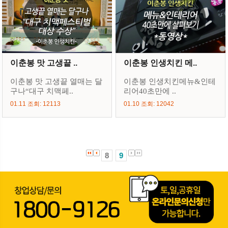
이춘봉 맛 고생끝 ..
이춘봉 인생치킨 메..
이춘봉 맛 고생끝 열매는 달
이춘봉 인생치킨메뉴&인테
구나“대구 치맥페..
리어40초만에 ..
01.11 조회: 12113
01.10 조회: 12042
8
9