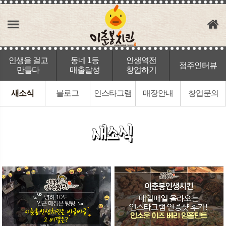
인생을 걸고
동네 1등
인생역전
점주인터뷰
만들다
매출달성
창업하기
새소식
블로그
인스타그램
매장안내
창업문의