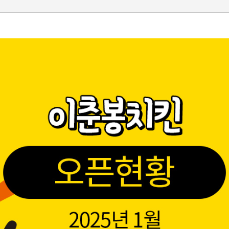
오해와 진실
일반치킨 및 바베큐치킨
vs 이춘봉치킨