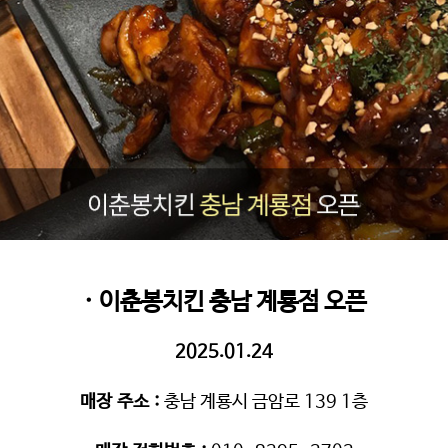
· 이춘봉치킨 충남 계룡점 오픈
2025.01.24
매장 주소
:
충남 계룡시 금암로 139 1층