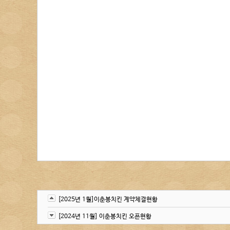
[2025년 1월]이춘봉치킨 계약체결현황
[2024년 11월] 이춘봉치킨 오픈현황