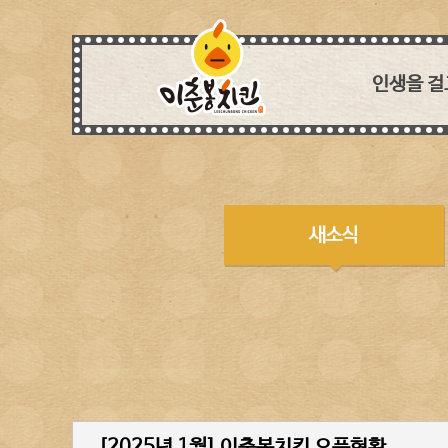
인생을 걸
세상에
치킨아이템 
흉내낼 
독보적인 특제
모든 매장이
생각하며 꼼꼼
웰빙 열풍에 
장사는 
[2025년 1월] 이춘봉치킨 오픈현황