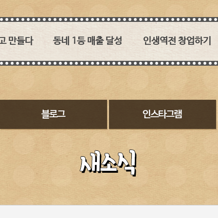
고 만들다
동네 1등 매출 달성
인생역전 창업하기
 없던
1타 3피 메인메뉴!
육즙과 소스의 조화가 관건!
이춘봉치킨!
30:1, 2:1 영리하게 붙자
이춘봉치킨의 경쟁력
수 없는
레드오션에서 퍼플오션을
2017 대구치맥페스티벌
 소스의 맛!
만들어내다
농림축산식품부 장관상
 직영점이라
대상 수상
바베큐 치킨 시장과
히 돌보겠습니다
튀기는 치킨시장
인테리어
맞춘 소스개발
두마리 토끼를 잡다
SNS에서 핫한 이춘봉
여심입니다
메뉴소개
고객이 보는 이춘봉치킨
이춘봉치밥은 신의 한 수
창업비용
구워낸 치킨은 어떤 점이
오븐기
좋을까요
참숯바베큐치킨에 대한
꾸지뽕과 복분자