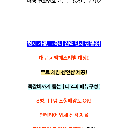
매장 전화번호
:
010-8295-2702
-
현재 가맹, 교육비 전액 면제 진행중!
대구 치맥페스티벌 대상!
무료 치밥 샵인샵 제공!
쪽갈비까지 품는 1타 4피 메뉴구성!
8평, 11평 소형매장도 OK!
인테리어 업체 선정 자율