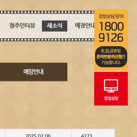
점주인터뷰
새소식
매장안내
핵심 키워드
새소식
매장안내
인생역전 창업 스토리
블로그
인스타그램
2025.02.06
4273