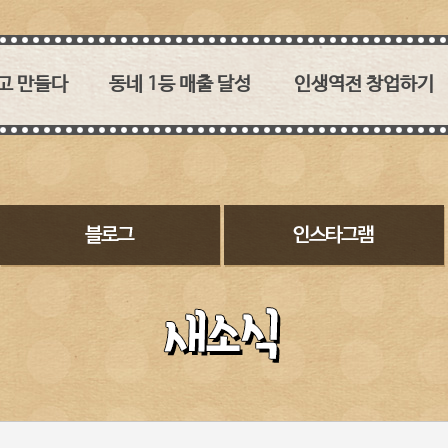
고 만들다
동네 1등 매출 달성
인생역전 창업하기
 없던
1타 3피 메인메뉴!
육즙과 소스의 조화가 관건!
이춘봉치킨!
30:1, 2:1 영리하게 붙자
이춘봉치킨의 경쟁력
수 없는
레드오션에서 퍼플오션을
2017 대구치맥페스티벌
 소스의 맛!
만들어내다
농림축산식품부 장관상
 직영점이라
대상 수상
바베큐 치킨 시장과
히 돌보겠습니다
튀기는 치킨시장
인테리어
맞춘 소스개발
두마리 토끼를 잡다
SNS에서 핫한 이춘봉
여심입니다
메뉴소개
고객이 보는 이춘봉치킨
이춘봉치밥은 신의 한 수
창업비용
구워낸 치킨은 어떤 점이
오븐기
좋을까요
참숯바베큐치킨에 대한
꾸지뽕과 복분자