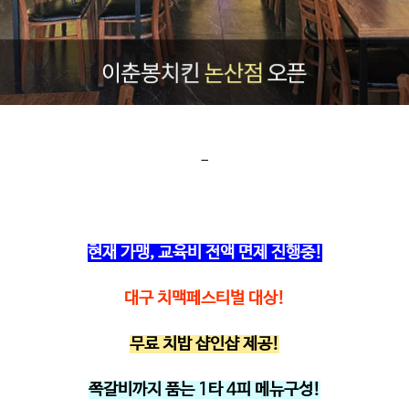
-
현재 가맹, 교육비 전액 면제 진행중!
대구 치맥페스티벌 대상!
무료 치밥 샵인샵 제공!
쪽갈비까지 품는 1타 4피 메뉴구성!