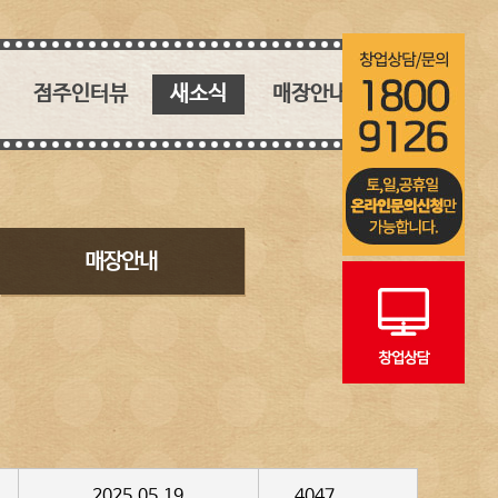
점주인터뷰
새소식
매장안내
핵심 키워드
새소식
매장안내
인생역전 창업 스토리
블로그
인스타그램
2025.05.19
4047