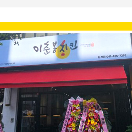
오해와 진실
일반치킨 및 바베큐치킨
vs 이춘봉치킨