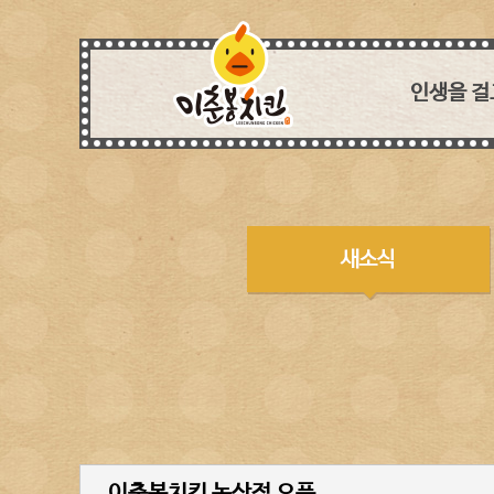
인생을 걸
세상에
치킨아이템 
흉내낼 
독보적인 특제
모든 매장이
생각하며 꼼꼼
웰빙 열풍에 
장사는 
이춘봉치킨 논산점 오픈