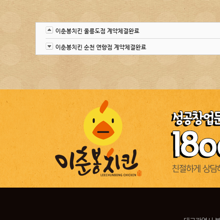
이춘봉치킨 울릉도점 계약체결완료
이춘봉치킨 순천 연향점 계약체결완료