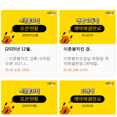
[2025년 12월..
이춘봉치킨 경..
-· 이춘봉치킨 강릉 내곡점
이춘봉치킨경남 하동점 계
오픈 2025.1..
약체결완료 [계약일..
01.30 조회: 2153
01.28 조회: 2174