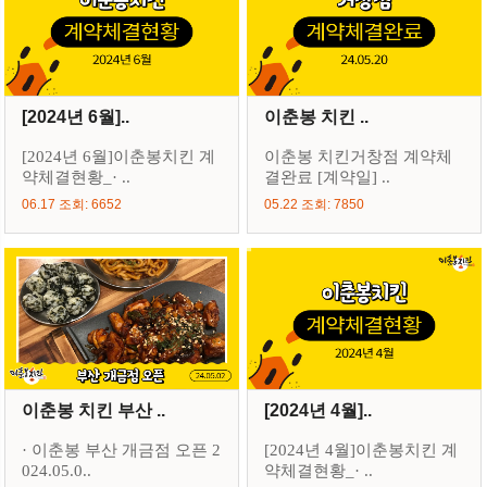
[2024년 6월]..
이춘봉 치킨 ..
[2024년 6월]이춘봉치킨 계
이춘봉 치킨거창점 계약체
약체결현황_· ..
결완료 [계약일] ..
06.17 조회: 6652
05.22 조회: 7850
이춘봉 치킨 부산 ..
[2024년 4월]..
· 이춘봉 부산 개금점 오픈 2
[2024년 4월]이춘봉치킨 계
024.05.0..
약체결현황_· ..