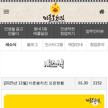
인생을 걸고
동네 1등
인생역전
점주인터뷰
만들다
매출달성
창업하기
새소식
블로그
인스타그램
매장안내
창업문의
[2025년 12월] 이춘봉치킨 오픈현황
01.30
2152