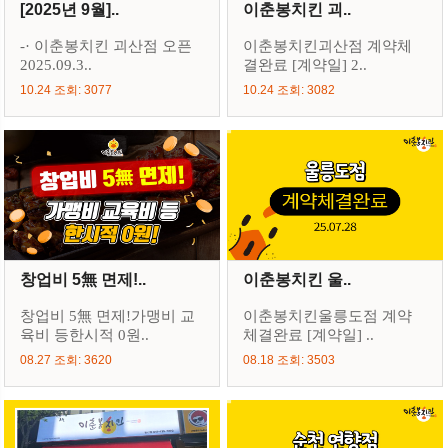
[2025년 9월]..
이춘봉치킨 괴..
-· 이춘봉치킨 괴산점 오픈
이춘봉치킨괴산점 계약체
2025.09.3..
결완료 [계약일] 2..
10.24 조회: 3077
10.24 조회: 3082
창업비 5無 면제!..
이춘봉치킨 울..
창업비 5無 면제!가맹비 교
이춘봉치킨울릉도점 계약
육비 등한시적 0원..
체결완료 [계약일] ..
08.27 조회: 3620
08.18 조회: 3503