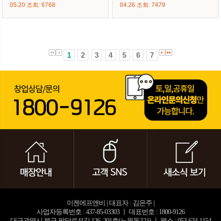
05.20 조회: 6768
04.26 조회: 7479
1
2
3
4
5
6
7
이젠에프앤비 | 대표자 : 김은주 |
사업자등록번호 : 437-85-03303 ㅣ 대표번호 : 1800-9126
대구광역시 북구 팔달로41길 126, 201호(노원동2가) ㅣ 팩스 : 053-634-1154