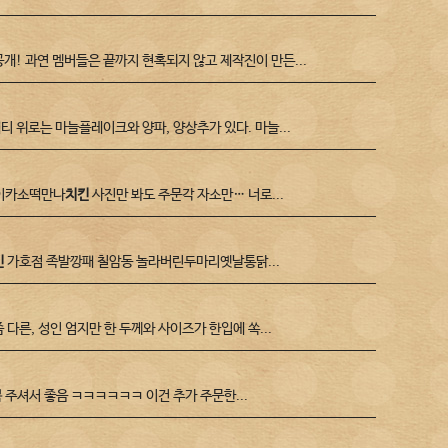
공개! 과연 멤버들은 끝까지 현혹되지 않고 제작진이 만든...
티 위로는 마늘플레이크와 양파, 양상추가 있다. 마늘...
메이카소떡만나
치킨
사진만 봐도 주문각 자소만… 너로...
킨
가호점 족발깡패 칠암동 놀라버린두마리옛날통닭...
좀 다른, 성인 엄지만 한 두께와 사이즈가 한입에 쏙...
 주셔서 좋음 ㅋㅋㅋㅋㅋㅋ 이건 추가 주문한...