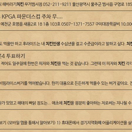
식 해바라기
치킨
무거범서점 052-211-9211 울산광역시 울주군 범서읍 구영로 185
 KPGA 파운더스컵 주차 무....
군 호명읍 새움2로 18 1층 103호 0507-1371-7557 구이대장쪽갈비 10,00
도 먹을만 하고 후라이드는 내
치킨
인생
수십년을 걸고 수준급이라고 말하고 싶다.
치
롯4 투표하기
새 적어도 일주일에 한번은 피자와
치킨
을 먹는 것 같습니다. 그런데 이 피자와
치킨
각각
빔라이스버거를 먹어봤습니다. 한끼 대용으로 든든하게 먹을수 있는 버거 같아요. 전
가 있었고 해태의 빠닭 정도는... 애초에
치킨
을 굉장히 좋아하는 저로써는 지나칠 수
기 (모바일 앱을 통해서 알아보기) 1) 휴대폰에서 경기지역화폐 어플리케이션을 실행