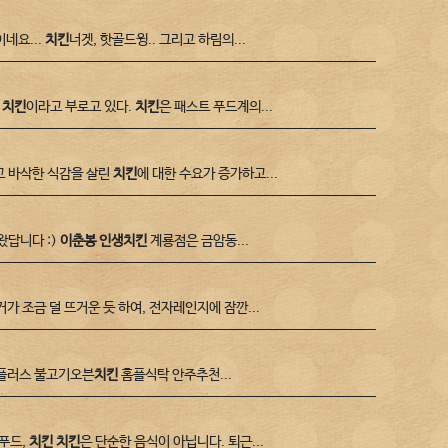
네요...
치킨
너겟, 핫골드윙.. 그리고 하림의...
도
치킨
이라고 부로고 있다.
치킨
은 패스트 푸드계의...
이고 바삭한 식감을 살린
치킨
에 대한 수요가 증가하고...
답니다 :)
이춘봉 인생치킨
계룡점은 금암동...
가 조금 덜 뜨거운 듯 하여, 전자레인지에 잠깐...
홈플러스 불고기오븐
치킨
홈플식탁 안주추천...
푸드,
치킨
치킨
은 단순한 음식이 아닙니다. 퇴근...