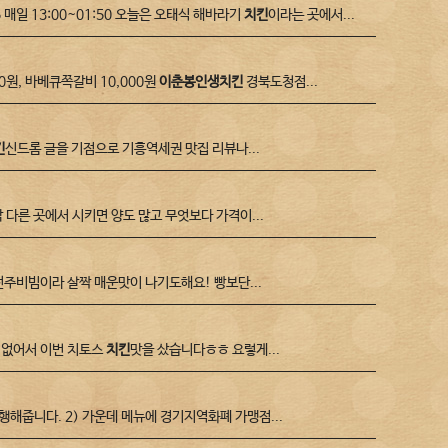
 매일 13:00~01:50 오늘은 오태식 해바라기
치킨
이라는 곳에서...
0원, 바베큐쪽갈비 10,000원
이춘봉인생치킨
경북도청점...
킨
신드롬 글을 기점으로 기흥역세권 맛집 리뷰나...
 다른 곳에서 시키면 양도 많고 무엇보다 가격이...
주비빔이라 살짝 매운맛이 나기도해요! 빵보단...
 없어서 이번 치토스
치킨
맛을 샀습니다ㅎㅎ 요렇게...
해줍니다. 2) 가운데 메뉴에 경기지역화폐 가맹점...