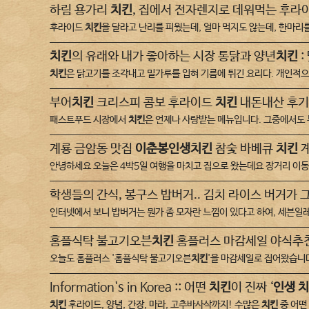
하림 용가리
치킨
, 집에서 전자렌지로 데워먹는 후라
후라이드
치킨
을 달라고 난리를 피웠는데, 얼마 먹지도 않는데, 한마
치킨
의 유래와 내가 좋아하는 시장 통닭과 양년
치킨
:
치킨
은 닭고기를 조각내고 밀가루를 입혀 기름에 튀긴 요리다. 개인적으
부어
치킨
크리스피 콤보 후라이드
치킨
내돈내산 후기 
패스트푸드 시장에서
치킨
은 언제나 사랑받는 메뉴입니다. 그중에서도
계룡 금암동 맛집
이춘봉인생치킨
참숯 바베큐
치킨
계
안녕하세요 오늘은 4박5일 여행을 마치고 집으로 왔는데요 장거리 이
학생들의 간식, 봉구스 밥버거.. 김치 라이스 버거가 그
인터넷에서 보니 밥버거는 뭔가 좀 모자란 느낌이 있다고 하여, 세븐
홈플식탁 불고기오븐
치킨
홈플러스 마감세일 야식추천 ::
오늘도 홈플러스 '홈플식탁 불고기오븐
치킨
'을 마감세일로 집어왔습니다
Information's in Korea :: 어떤
치킨
이 진짜 ‘
인생 
치킨
후라이드, 양념, 간장, 마라, 고추바사삭까지! 수많은
치킨
중 어떤