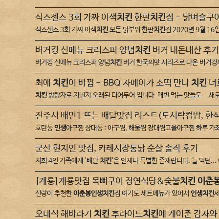
식스센스 3회 가짜 이색
치킨
한판
치킨
집 - 닭벼슬구이
식스센스 3회 가짜 이색
치킨
모든 닭부위 한판
치킨
집 2020년 9월 16
버거킹 신메뉴 크리스퍼 양념
치킨
버거 내돈내산 후기
버거킹 신메뉴 크리스퍼 양념
치킨
버거 한국의맛 시리즈로 나온 버거킹
최애
치킨
이 바뀜 - BBQ 자메이카 소떡 만나
치킨
너
치킨
방랑자로 지낸지 오래된 디어두어 입니다. 매번 먹는 맛들도... 
진주시 배민1 뜨는 배달맛집 리스트(도시락컵밥, 한
호탄동
인생
아구찜 상대동 : 아구찜, 해물찜 장대찜고을아구찜 하루 가좌
군산 현지인 맛집, 카레시장통닭 순살 솔직 후기
저희 4인 가족에게 '배달
치킨
'은 언제나 특별한 존재랍니다. 늘 먹던.
[계룡]계룡맛집 목뼈구이 정연식당&숯불
치킨
이춘
신랑이 추천한
이춘봉인생치킨
집 여기도 세트메뉴가 있어서
인생치킨
세
오태식 해바라기
치킨
후라이드
치킨
에 케이준 감자와