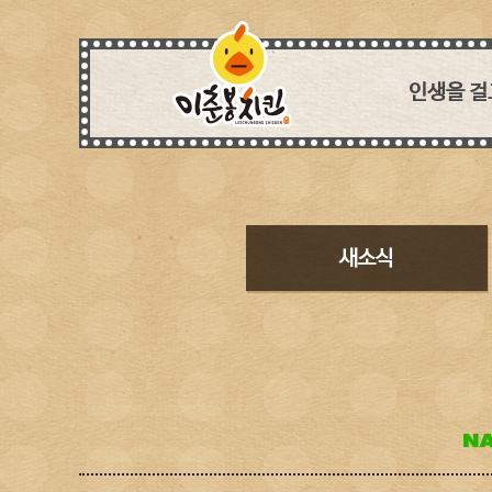
인생을 걸
세상에
치킨아이템 
흉내낼 
독보적인 특제
모든 매장이
생각하며 꼼꼼
웰빙 열풍에 
장사는 