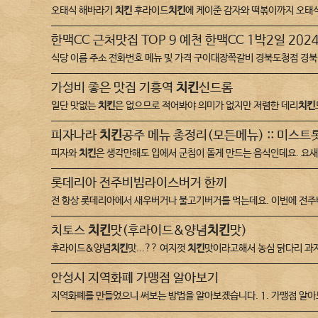
오태식 해바라기
치킨
후라이드
치킨
에 케이준 감자와 떡볶이까지 오태
한맥CC 근처맛집 TOP 9 예천 한맥CC 1박2일 2024
식당 이름 주소 전화번호 메뉴 및 가격 구이대장쪽갈비 경북도청점 경북 예천
가성비 좋은 맛집 기흥역
치킨
신드롬
일단 맛없는
치킨
은 없으므로 적어봐야 의미가 없지만 저렴한 데리
치킨
피자나라
치킨
공주 메뉴 총정리(모든메뉴) :: 미스트
피자와
치킨
은 생각만해도 입에서 군침이 돌게 만드는 음식인데요. 요
롯데리아 전주비빔라이스버거 한끼
전 항상 롯데리아에서 새우버거나 불고기버거를 먹는데요. 이번에 전주비
치토스
치킨
맛(후라이드&양념
치킨
맛)
후라이드&양념
치킨
맛...?? 여지껏
치킨
맛이라고해서 농심 닭다리 과자
안성시 지역화폐 가맹점 알아보기
지역화폐를 만들었으니 써보는 방법을 알아보겠습니다. 1. 가맹점 알아보