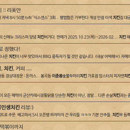
 :: 리폿안
일 저녁 8시 50분 tvN "식스센스" 3회... 평범함은 거부한다 개성 만점 이색
치킨
집 대
의 신메뉴 크리스퍼 양념
치킨
버거다. 판매가 2025.10.23(목)~2026.02....
치킨
패
로 정했다!
새로나온
치킨
이 너무 맛있어서 BBQ 중독자가 될 것만 같습니다. (내살 어떡해ㅠ) 자
식,
치킨
, 커피 ....
동 경상대정문 : 돈까스... 봉곡동
이춘봉
숯불두마리
치킨
가호점 맘스터치 피자앤
치
.. 이 모든 매력이 군산카레시장통닭을 단순한
치킨
이 아닌, 정말... 다른 순살
치킨
과는 
봉인생치킨
리뷰:)
트로 주문. 배고파서 5시 오픈땡 하자마자 간 우리들 ㅋㅋㅋ 기본 안주들.
치킨
무 듬쁙
 떡볶이까지