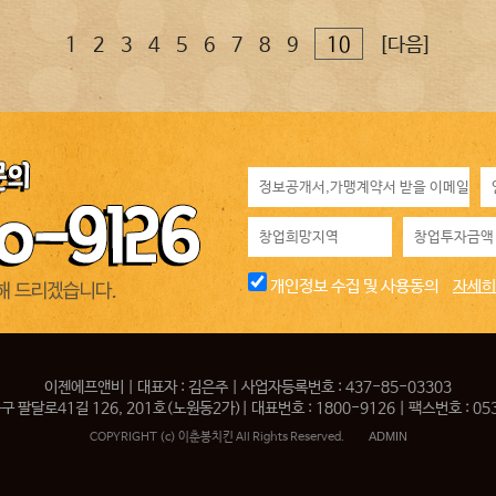
1
2
3
4
5
6
7
8
9
10
[다음]
개인정보 수집 및 사용동의
자세히
이젠에프앤비 | 대표자 : 김은주 | 사업자등록번호 : 437-85-03303
 팔달로41길 126, 201호(노원동2가)| 대표번호 : 1800-9126 | 팩스번호 : 053
ADMIN
COPYRIGHT (c) 이춘봉치킨 All Rights Reserved.