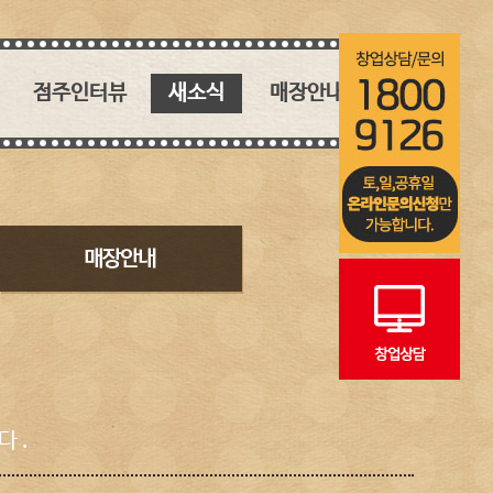
점주인터뷰
새소식
매장안내
핵심 키워드
새소식
매장안내
인생역전 창업 스토리
블로그
인스타그램
 .