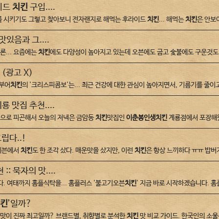
이드
치킨
구입....
오해와 진실
리를 시키기도 그렇고 찾아보니 전자랜지로 해먹는 후라이드
치킨
... 해먹는
치킨
은 안보이
일반치킨 및 바베큐치킨
vs 이춘봉치킨
 맛있음과 그....
론... 요즘에는
치킨
에도 다양성이 높아지고 있는데 오븐에도 굽고 숯불에도 구운것
(광고 X)
 부어
치킨
의 '크리스피콤보'는... 최근 건강에 대한 관심이 높아지면서, 기름기를 줄
룡 맛집 추천....
동으로 피곤해서 오늘의 저녁은 금암동
치킨
맛집인
이춘봉인생치킨
계룡점에서 포장해왔
립다..!
일레븐에서
치킨
도 한 조각 샀다. 매운맛을 샀지만, 이런
치킨
은 항상 느끼하다 ㅠㅠ 밥버거
 묵자의 맛....
. 여태까지 홈플식탁을... 홈플러스 '불고기오븐
치킨
' 지금 바로 시작하겠습니다. 
치킨
’일까?
 맛이 진짜 최고일까? 브랜드별, 취향별로 분석한
치킨
맛 비교 가이드. 한국인의 소울