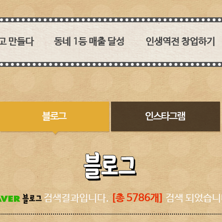
고 만들다
동네 1등 매출 달성
인생역전 창업하기
 없던
1타 3피 메인메뉴!
육즙과 소스의 조화가 관건!
이춘봉치킨!
30:1, 2:1 영리하게 붙자
이춘봉치킨의 경쟁력
수 없는
레드오션에서 퍼플오션을
2017 대구치맥페스티벌
 소스의 맛!
만들어내다
농림축산식품부 장관상
 직영점이라
대상 수상
바베큐 치킨 시장과
히 돌보겠습니다
튀기는 치킨시장
인테리어
맞춘 소스개발
두마리 토끼를 잡다
SNS에서 핫한 이춘봉
여심입니다
메뉴소개
고객이 보는 이춘봉치킨
이춘봉치밥은 신의 한 수
창업비용
검색결과입니다.
[총 5786개]
검색 되었습니다
구워낸 치킨은 어떤 점이
오븐기
좋을까요
참숯바베큐치킨에 대한
꾸지뽕과 복분자