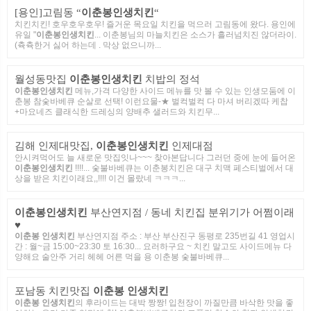
[용인]고림동 “
이춘봉인생치킨
“
치킨치킨! 호우호우호우! 즐거운 목요일 치킨을 먹으러 고림동에 왔다. 용인에
유일 "
이춘봉인생치킨
... 이춘봉님의 마늘치킨은 소스가 흘러넘치진 않더라이.
(츅츅한거 싫어 하는데 . 막상 없으니까...
월성동맛집
이춘봉인생치킨
치밥의 정석
이춘봉인생치킨
메뉴,가격 다양한 사이드 메뉴를 맛 볼 수 있는 인생모둠에 이
춘봉 참숯바베큐 순살로 선택! 이런요물-★ 벌컥벌컥 다 마셔 버리겠따 케찹
+마요네즈 클래식한 드레싱의 양배추 샐러드와 치킨무...
김해 인제대맛집,
이춘봉인생치킨
인제대점
안시켜먹어도 늘 새로운 맛집잇나~~~ 찾아본답니다 그러던 중에 눈에 들어온
이춘봉인생치킨
!!!!... 숯불바베큐는 이춘봉치킨은 대구 치맥 페스티벌에서 대
상을 받은 치킨이래요,,!!!! 이건 몰랐네 ㅋㅋㅋ...
이춘봉인생치킨
부산연지점 / 동네 치킨집 분위기가 어쩜이래
♥
이춘봉 인생치킨
부산연지점 주소 : 부산 부산진구 동평로 235번길 41 영업시
간 : 월~금 15:00~23:30 토 16:30... 요러하구요 ~ 치킨 말고도 사이드메뉴 다
양해요 술안주 거리 헤헤 어른 먹을 용 이춘봉 숯불바베큐...
포남동 치킨맛집
이춘봉 인생치킨
이춘봉 인생치킨
의 후라이드는 대박 짱짱! 입천장이 까질만큼 바삭한 맛을 좋