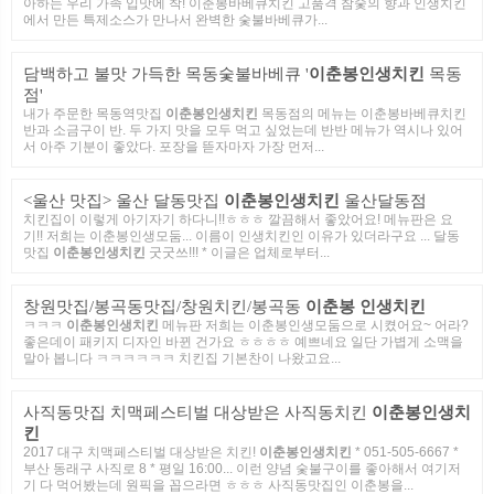
아하는 우리 가족 입맛에 착! 이춘봉바베큐치킨 고품격 참숯의 향과 인생치킨
에서 만든 특제소스가 만나서 완벽한 숯불바베큐가...
담백하고 불맛 가득한 목동숯불바베큐 '
이춘봉인생치킨
목동
점'
내가 주문한 목동역맛집
이춘봉인생치킨
목동점의 메뉴는 이춘봉바베큐치킨
반과 소금구이 반. 두 가지 맛을 모두 먹고 싶었는데 반반 메뉴가 역시나 있어
서 아주 기분이 좋았다. 포장을 뜯자마자 가장 먼저...
<울산 맛집> 울산 달동맛집
이춘봉인생치킨
울산달동점
치킨집이 이렇게 아기자기 하다니!!ㅎㅎㅎ 깔끔해서 좋았어요! 메뉴판은 요
기!! 저희는 이춘봉인생모둠... 이름이 인생치킨인 이유가 있더라구요 ... 달동
맛집
이춘봉인생치킨
굿굿쓰!!! * 이글은 업체로부터...
창원맛집/봉곡동맛집/창원치킨/봉곡동
이춘봉 인생치킨
ㅋㅋㅋ
이춘봉인생치킨
메뉴판 저희는 이춘봉인생모둠으로 시켰어요~ 어라?
좋은데이 패키지 디자인 바뀐 건가요 ㅎㅎㅎㅎ 예쁘네요 일단 가볍게 소맥을
말아 봅니다 ㅋㅋㅋㅋㅋㅋ 치킨집 기본찬이 나왔고요...
사직동맛집 치맥페스티벌 대상받은 사직동치킨
이춘봉인생치
킨
2017 대구 치맥페스티벌 대상받은 치킨!
이춘봉인생치킨
* 051-505-6667 *
부산 동래구 사직로 8 * 평일 16:00... 이런 양념 숯불구이를 좋아해서 여기저
기 다 먹어봤는데 원픽을 꼽으라면 ㅎㅎㅎ 사직동맛집인 이춘봉을...