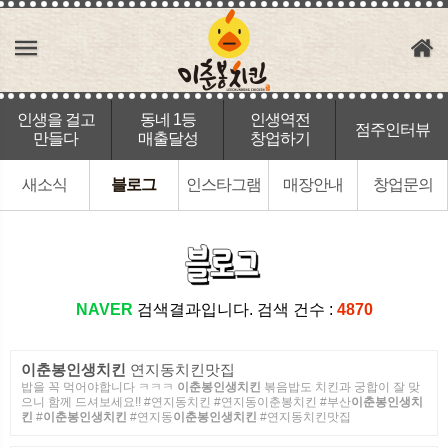
인생을 걸고
동네 1등
인생역전
점주인터뷰
만들다
매출달성
창업하기
새소식
블로그
인스타그램
매장안내
창업문의
NAVER
검색결과입니다. 검색 건수 :
4870
이춘봉인생치킨
연지동치킨맛집
밥을 꼭 먹어야합니다 ㅋㅋㅋ
이춘봉인생치킨
볶음밥도 치킨과 궁합이 잘 맞
으니 함께 드셔보세요!! #연지동치킨 #연지동이춘봉치킨 #부산
이춘봉인생치
킨
#
이춘봉인생치킨
#연지동
이춘봉인생치킨
#연지동치킨맛집